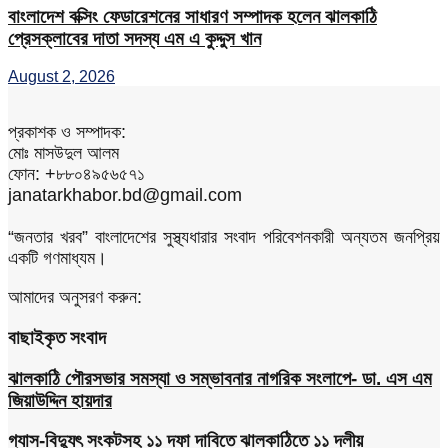
বাংলাদেশ বক্সিং ফেডারেশনের সাধারণ সম্পাদক হলেন ঝালকাঠি
প্রেসক্লাবের দাতা সদস্য এম এ কুদ্দুস খান
August 2, 2026
প্রকাশক ও সম্পাদক:
মোঃ মাসউদুল আলম
ফোন: +৮৮০৪৯৫৬৫৭১
janatarkhabor.bd@gmail.com
“জনতার খরব” বাংলাদেশের সুস্থ্যধারার সংবাদ পরিবেশনকারী অন্যতম জনপ্রিয়
একটি গণমাধ্যম।
আমাদের অনুসরণ করুন:
বাছাইকৃত সংবাদ
ঝালকাঠি পৌরসভার সমস্যা ও সম্ভাবনার নাগরিক সংলাপে- ডা. এস এম
জিয়াউদ্দিন হায়দার
গ্যাস-বিদ্যুৎ সংকটসহ ১১ দফা দাবিতে ঝালকাঠিতে ১১ দলীয়