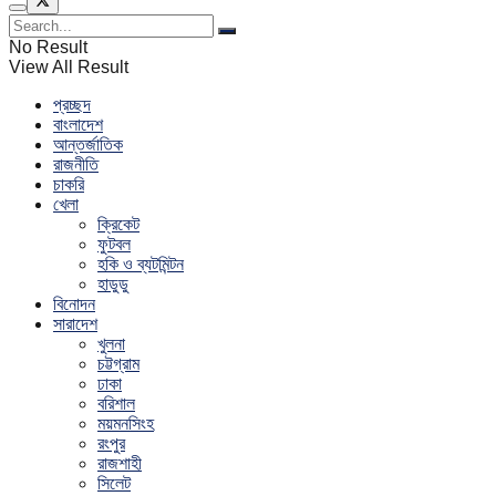
No Result
View All Result
প্রচ্ছদ
বাংলাদেশ
আন্তর্জাতিক
রাজনীতি
চাকরি
খেলা
ক্রিকেট
ফুটবল
হকি ও ব্যটমিন্টন
হাডুডু
বিনোদন
সারাদেশ
খুলনা
চট্টগ্রাম
ঢাকা
বরিশাল
ময়মনসিংহ
রংপুর
রাজশাহী
সিলেট