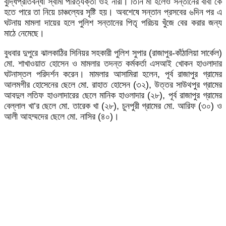
বুদ্ধিপ্রতিবন্ধী স্বামী পরিত্যক্তা ওই নারী। তিনি মা হলেও সন্তানের বাবা কে
হতে পারে তা নিয়ে চাঞ্চল্যের সৃষ্টি হয়। অবশেষে সন্তান প্রসবের ৬দিন পর এ
ঘটনায় মামলা দায়ের হলে পুলিশ সন্তানের পিতৃ পরিচয় খুঁজে বের করার জন্য
মাঠে নেমেছে।
বুধবার দুপুরে ঝালকাঠির সিনিয়র সহকারী পুলিশ সুপার (রাজাপুর-কাঁঠালিয়া সার্কেল)
মো. শাখাওয়াত হোসেন ও মামলার তদন্ত কর্মকর্তা এসআই খোকন হাওলাদার
ঘটনাস্তল পরিদর্শন করেন। মামলার আসামিরা হলেন, পূর্ব রাজাপুর গ্রামের
আলমগীর হোসেনের ছেলে মো. রাহাত হোসেন (৩২), উত্তর সাউথপুর গ্রামের
আবদুল লতিফ হাওলাদারের ছেলে মানিক হাওলাদার (২৮), পূর্ব রাজাপুর গ্রামের
বেল্লাল খা’র ছেলে মো. তারেক খা (২৮), চুনপুরী গ্রামের মো. আরিফ (৩০) ও
আলী আহম্মদের ছেলে মো. নাসির (৪০)।