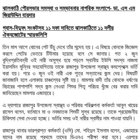
ঝালকাঠি পৌরসভার সমস্যা ও সম্ভাবনার নাগরিক সংলাপে- ডা. এস এম
জিয়াউদ্দিন হায়দার
গ্যাস-বিদ্যুৎ সংকটসহ ১১ দফা দাবিতে ঝালকাঠিতে ১১ দলীয়
ঐক্যজোটের স্মারকলিপি
তিন মাস আগে বোনের পেট উঁচু দেখে তাঁর সন্দেহ হয়। এ বিষয়ে বোনকে জিজ্ঞেস
করলে পেটের ভেতরে টিউমার হয়েছে বলে সে জানায়। গত ২ জুন
বুদ্ধিপ্রতিবন্ধী ওই নারী অসুস্থ হয়ে পড়লে স্থানীয় ইউপি সদস্য নাজমা
ইয়াসমিন মুন্নির সহযোগিতায় তাকে রাজাপুর উপজেলা স্বাস্থ্য কমপ্লেক্সে ভর্তি
করা হয়। পরে ৩ জুন ওই নারী এক পুত্র সন্তানের জন্ম দেয়। বিষয়টি
জানাজানি হলে এলাকায় চাঞ্চল্যের সৃষ্টি হয়। মামলার বাদী তাঁর বোনকে ধর্ষণের
বিচারের পাশাপাশি সদ্য জন্ম নেওয়া শিশুর পিতৃ পরিচয় খুঁজে বের করার দাবি
জানিয়েছেন মামলার এজাহারে।
এ ব্যাপারে রাজাপুর উপজেলা স্বাস্থ্য ও পরিবার পরিকল্পনা কর্মকর্তা আবুল খায়ের
রাসেল বলেন, বর্তমানে মা ও নবজাতক শিশুটি সুস্থ রয়েছে। তাকে প্রয়োজনীয়
চিকিৎসা সেবা দেওয়া হচ্ছে। ভর্তির সময় ওই নারীর স্বামীর নাম পাওয়া যায়নি।
রাজাপুর থানার ভারপ্রাপ্ত কর্মকর্তা (ওসি) মো. শহিদুল ইসলাম বলেন, এজাহারে
যাদের নাম রয়েছে প্রথমে তাদের ডিএনএ পরীক্ষা করা হবে। এরপরে