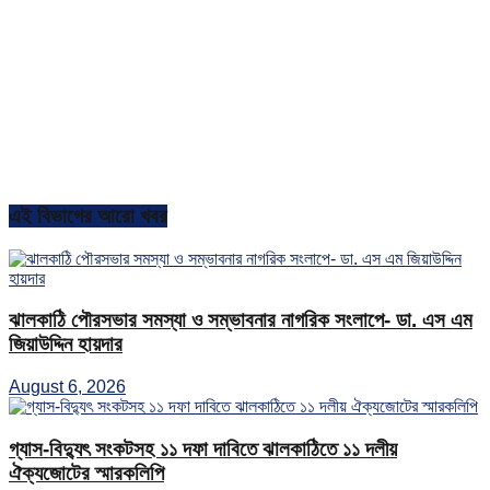
এই বিভাগের আরো খবর
ঝালকাঠি পৌরসভার সমস্যা ও সম্ভাবনার নাগরিক সংলাপে- ডা. এস এম
জিয়াউদ্দিন হায়দার
August 6, 2026
গ্যাস-বিদ্যুৎ সংকটসহ ১১ দফা দাবিতে ঝালকাঠিতে ১১ দলীয়
ঐক্যজোটের স্মারকলিপি