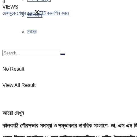
8
VIEWS
ফেসবুকে শেয়ার করুন
টুইট করুন
পিন করুন
সম্পাদকীয়
স্বাস্থ্য
No Result
View All Result
আরো দেখুন
ঝালকাঠি পৌরসভার সমস্যা ও সম্ভাবনার নাগরিক সংলাপে- ডা. এস এম জিয়