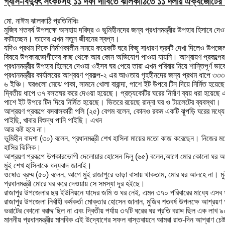
গ্যাস-বিদ্যুৎ সংকটসহ ১১ দফা দাবিতে ঝালকাঠিতে ১১ দলীয় ঐক্যজোটের 
মো. নাঈম ঝালকাঠি প্রতিনিধিঃ
মুজিব শতবর্ষ উপলক্ষে অসহায় দরিদ্র ও ভূমিহীনদের জন্য প্রধানমন্ত্রীর উপহার হিসাবে 
কাটাচ্ছেন। তাদের এখন নতুন জীবনের স্বপ্ন।
যদিও প্রথম দিকে নির্মাণকালীন সময়ে কয়েকটি ঘরে কিছু সাধারণ ত্রুটি দেখা দিলেও উপজ
বিষয়ে উপকারভোগীদের কাছ থেকে আর কোন অভিযোগ পাওয়া যায়নি। আশ্রায়ণ প্রকল্পের বসব
প্রধানমন্ত্রীর উপহার হিসেবে দেওয়া ওইসব ঘর পেয়ে তারা এখন পরিবার নিয়ে শান্তিপূর্ণ 
প্রধানমন্ত্রীর কার্যালয়ের আশ্রয়ণ প্রকল্প-২ এর আওতায় গৃহহীনদের জন্য প্রথম ধাপে ৩৩৩
৬ ইঞ্চি। ঘরগুলো মেঝে পাকা, সামনে খোলা বারান্দা, পাশে ইট উপরে টিন দিয়ে নির্মিত হয়ে
দ্বিতীয় ধাপে ৩৭ বসতঘর করে দেওয়া হয়েছে। প্রত্যকেটির ঘরের নির্মাণ ব্যয় ধরা হয়েছে এক 
পাশে ইট উপরে টিন দিয়ে নির্মিত হয়েছে। ভিতরে রয়েছে রান্না ঘর ও টয়লেটের ব্যবস্থা।
আশ্রয়ণ প্রকল্পে বসবাসকারী পলি (২৫) বেগম বলেন, কোনও রকম একটি ঝুপড়ি ঘরের মধ্যে 
পাইছি, খাবার বিশুদ্ধ পানি পাইছি। এখন
আর কষ্ট হবে না।
ভুমিহীন বাদশা (৩০) বলেন, প্রধানমন্ত্রী শেখ হাসিনা মায়ের মতো কাজ করেছেন। নিজ
হাসির ঝিলিক।
আশ্রয়ণ প্রকল্পে উপকারভোগী দেলোয়ার হোসেন দিলু (৬৫) বলেন,আগে মোর কোনো ঘর আলহে
মুই শেখ হাসিনাকে ধন্যবাদ জানাই।
ওষোত ব্রম্ম (৫০) বলেন, আগে মুই রাজাপুরে ভাড়া বাসায় থাকতাম, মোর ঘর আলহে না। ম
প্রধানমন্ত্রী মোরে ঘর করে দেওয়ায় সে সমস্যা দূর হইছে।
রাজাপুর উপজেলার ছয় ইউনিয়নে যাদের জমি ও ঘর নেই, এমন ৩৭০ পরিবারের মাধ্যে এসব ঘর 
রাজাপুর উপজেলা নির্বাহী কর্মকর্তা মোক্তার হোসেন জানান, মুজিব শতবর্ষ উপলক্ষে আশ্রয়
ভরাটের কোনো বরাদ্দ ছিল না এবং দ্বিতীয় পর্যায় ৩৭টি ঘরের ঘর প্রতি বরাদ্দ ছিল এক লাখ
মাননীয় প্রধানমন্ত্রীর মানবিক এই উদ্যোগের সফল বাস্তবায়নে আমরা রাত-দিন আপ্রাণ চেষ