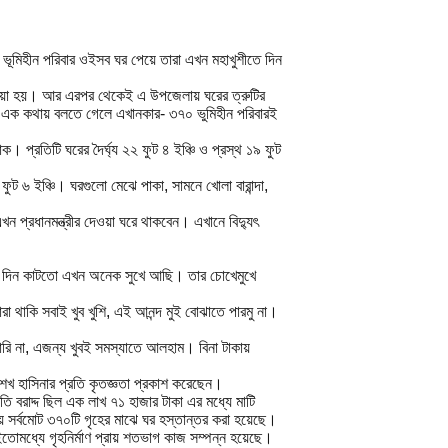
০ ভূমিহীন পরিবার ওইসব ঘর পেয়ে তারা এখন মহাখুশীতে দিন
ে দেওয়া হয়। আর এরপর থেকেই এ উপজেলায় ঘরের ত্রুটির
ৎ। এক কথায় বলতে গেলে এখানকার- ৩৭০ ভুমিহীন পরিবারই
 প্রতিটি ঘরের দৈর্ঘ্য ২২ ফুট ৪ ইঞ্চি ও প্রস্থ ১৯ ফুট
ফুট ৬ ইঞ্চি। ঘরগুলো মেঝে পাকা, সামনে খোলা বারান্দা,
প্রধানমন্ত্রীর দেওয়া ঘরে থাকবেন। এখানে বিদ্যুৎ
্টে দিন কাটতো এখন অনেক সুখে আছি। তার চোখেমুখে
াকি সবাই খুব খুশি, এই আনন্দ মুই বোঝাতে পারমু না।
রি না, এজন্য খুবই সমস্যাতে আলহাম। বিনা টাকায়
েখ হাসিনার প্রতি কৃতজ্ঞতা প্রকাশ করেছেন।
তি বরাদ্দ ছিল এক লাখ ৭১ হাজার টাকা এর মধ্যে মাটি
যায় সর্বমোট ৩৭০টি গৃহের মাঝে ঘর হস্তান্তর করা হয়েছে।
ইতোমধ্যে গৃহনির্মাণ প্রায় শতভাগ কাজ সম্পন্ন হয়েছে।