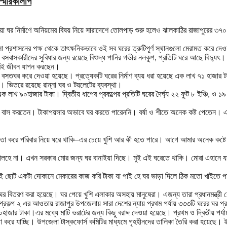
স্মারকলিপি
দেওয়া ঘর নির্মাণে অনিয়মের বিষয় নিয়ে সারাদেশে তোলপাড় শুরু হলেও ঝালকাঠির রাজাপুরের ৩৭
েলা প্রশাসনের পক্ষ থেকে তাৎক্ষনিকভাবে ওই সব ঘরের ত্রুটিপূর্ণ স্থানগুলো মেরামত কর
াসকারীদের সুবিধার জন্য রয়েছে বিশুদ্ধ পানির গভীর নলকূপ, প্রতিটি ঘরে আছে বিদ্যু
ভাবেই জীবন যাপন করছেন।
 বসতঘর করে দেওয়া হয়েছে। প্রত্যেকটি ঘরের নির্মাণ ব্যয় ধরা হয়েছে এক লাখ ৭১ হাজার টাক।
ছে। ভিতরে রয়েছে রান্না ঘর ও টয়লেটের ব্যবস্থা।
লাখ ৯০হাজার টাকা। দ্বিতীয় ধাপের প্রকল্পের প্রতিটি ঘরের দৈর্ঘ্য ২২ ফুট ৮ ইঞ্চি, ও ১৯ 
বাস করতেন। টাকাপয়সার অভাবে ঘর করতে পারেননি। বর্ষা ও শীতে অনেক কষ্ট পেতেন। এখন 
ের মতো করে পরিবার নিয়ে ঘরে থাকি–এর চেয়ে খুশি আর কী হতে পারে। আগে আমার অনেক কষ
 না। এখন সরকার মোর জন্য ঘর বানাইয়া দিছে। মুই এই ঘরেতে থাকি। মোরা এহানে যারা থ
ুই ছোট একটা দোকানে মেকারের কাজ করি টাকা যা পাই হে ঘর ভাড়া দিলে ঠিক মতো খাইতে পা
বিতরণ করা হয়েছে। ঘর পেয়ে খুশি এলাকার অসহায় মানুষেরা। এজন্য তারা প্রধানমন্ত্রী শ
ণ প্রকল্প ২ এর আওতায় রাজাপুর উপজেলায় সারা দেশের ন্যায় প্রথম পর্যায় ৩৩৩টি ঘরের ঘর প্র
 ৯০হাজার টাকা।এর মধ্যে মাটি ভরাটের জন্য কিছু বরাদ্দ দেওয়া হয়েছে। প্রথম ও দ্বিতীয় পর্
্টা করে যাচ্ছি। উপজেলা টাস্কফোর্স কমিটির মাধ্যমে গৃহহীনদের তালিকা তৈরি করা হয়েছে। 