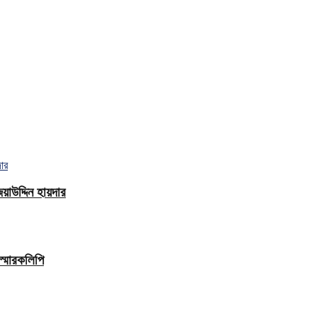
াউদ্দিন হায়দার
স্মারকলিপি