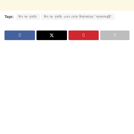
Tags:
মিন অং হ্লাইং
মিন অং হ্লাইং এখন থেকে মিয়ানমারের ‘প্রধানমন্ত্রী’