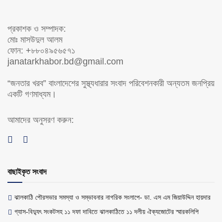
প্রকাশক ও সম্পাদক:
মোঃ মাসউদুল আলম
ফোন: +৮৮০৪৯৫৬৫৭১
janatarkhabor.bd@gmail.com
“জনতার খরব” বাংলাদেশের সুস্থ্যধারার সংবাদ পরিবেশনকারী অন্যতম জনপ্রিয়
একটি গণমাধ্যম।
আমাদের অনুসরণ করুন:
বাছাইকৃত সংবাদ
ঝালকাঠি পৌরসভার সমস্যা ও সম্ভাবনার নাগরিক সংলাপে- ডা. এস এম জিয়াউদ্দিন হায়দার
গ্যাস-বিদ্যুৎ সংকটসহ ১১ দফা দাবিতে ঝালকাঠিতে ১১ দলীয় ঐক্যজোটের স্মারকলিপি