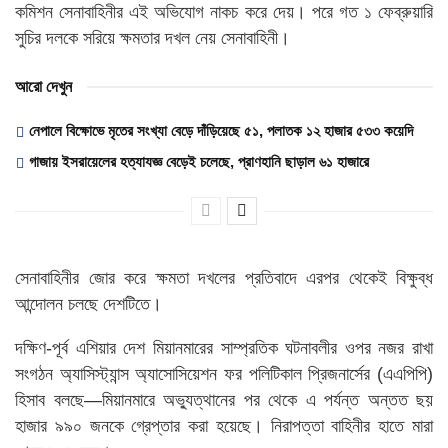
কমিশন সেনাবাহিনীর এই অভিযোগ নাকচ করে দেয়। পরে গত ১ ফেব্রুয়ারি
সুচির দলকে সরিয়ে ক্ষমতার দখল নেয় সেনাবাহিনী।
আরো দেখুন
নেপালে বিক্ষোভে মৃতের সংখ্যা বেড়ে দাঁড়িয়েছে ৫১, পলাতক ১২ হাজার ৫৩৩ কয়েদি
গাজায় ইসরায়েলের হত্যাযজ্ঞ বেড়েই চলেছে, প্রাণহানি ছাড়াল ৬১ হাজারে
সেনাবাহিনীর জোর করে ক্ষমতা দখলের প্রতিবাদে এরপর থেকেই বিক্ষুব্ধ
আন্দোলন চলছে দেশটিতে।
দক্ষিণ-পূর্ব এশিয়ার দেশ মিয়ানমারের সাম্প্রতিক ঘটনাবলীর ওপর নজর রাখা
সংগঠন অ্যাসিস্ট্যান্স অ্যাসোসিয়েশন ফর পলিটিকাল প্রিজনার্সের (এএপিপি)
হিসাব বলছে—মিয়ানমারে অভ্যুত্থানের পর থেকে এ পর্যন্ত অন্তত ছয়
হাজার ৯৯০ জনকে গ্রেপ্তার করা হয়েছে। নিরাপত্তা বাহিনীর হাতে মারা