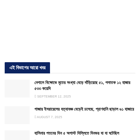
এই বিভাগের আরো খবর
নেপালে বিক্ষোভে মৃতের সংখ্যা বেড়ে দাঁড়িয়েছে ৫১, পলাতক ১২ হাজার
৫৩৩ কয়েদি
SEPTEMBER 12, 2025
গাজায় ইসরায়েলের হত্যাযজ্ঞ বেড়েই চলেছে, প্রাণহানি ছাড়াল ৬১ হাজারে
AUGUST 7, 2025
হাসিনার পতনের দিন ৫ অগাস্ট দিল্লিতে দিনভর যা যা ঘটেছিল