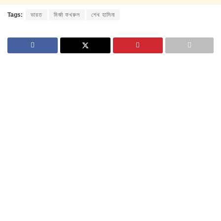
Tags:
ভারত
মির্জা ফখরুল
শেখ হাসিনা