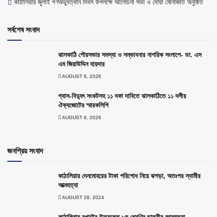
কাঠালিয়ায় জুলাই গণঅভ্যুত্থান দিবস উপলক্ষে আলোচনা সভা ও দোয়া মোনাজাত অনুষ্ঠিত
সর্বশেষ সংবাদ
ঝালকাঠি পৌরসভার সমস্যা ও সম্ভাবনার নাগরিক সংলাপে- ডা. এস
এম জিয়াউদ্দিন হায়দার
AUGUST 6, 2026
গ্যাস-বিদ্যুৎ সংকটসহ ১১ দফা দাবিতে ঝালকাঠিতে ১১ দলীয়
ঐক্যজোটের স্মারকলিপি
AUGUST 6, 2026
জনপ্রিয় সংবাদ
কাঠালিয়ায় দেনমোহরের টাকা পরিশোধ নিয়ে ঝগড়া, অতঃপর স্বামীর
আত্মহত্যা
AUGUST 28, 2024