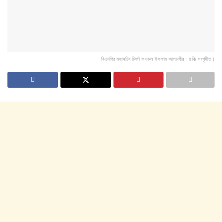
বিএনপির মহাসচিব মির্জা ফখরুল ইসলাম আলমগীর। ছবিঃ সংগৃহীত।