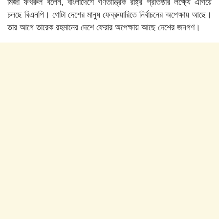
মির্জা ফখরুল বলেন, বাংলাদেশে গণতান্ত্রিক রাষ্ট্র প্রতিষ্ঠার লক্ষ্যে এগিয়ে
চলছে বিএনপি। গোটা দেশের মানুষ ফেব্রুয়ারিতে নির্বাচনের অপেক্ষায় আছে।
তার আগে তারেক রহমানের দেশে ফেরার অপেক্ষায় আছে দেশের জনগণ।