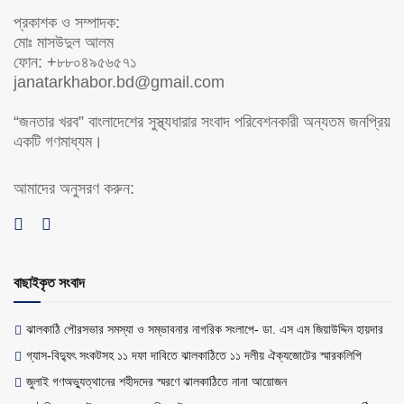
প্রকাশক ও সম্পাদক:
মোঃ মাসউদুল আলম
ফোন: +৮৮০৪৯৫৬৫৭১
janatarkhabor.bd@gmail.com
“জনতার খরব” বাংলাদেশের সুস্থ্যধারার সংবাদ পরিবেশনকারী অন্যতম জনপ্রিয়
একটি গণমাধ্যম।
আমাদের অনুসরণ করুন:
বাছাইকৃত সংবাদ
ঝালকাঠি পৌরসভার সমস্যা ও সম্ভাবনার নাগরিক সংলাপে- ডা. এস এম জিয়াউদ্দিন হায়দার
গ্যাস-বিদ্যুৎ সংকটসহ ১১ দফা দাবিতে ঝালকাঠিতে ১১ দলীয় ঐক্যজোটের স্মারকলিপি
জুলাই গণঅভ্যুত্থানের শহীদদের স্মরণে ঝালকাঠিতে নানা আয়োজন