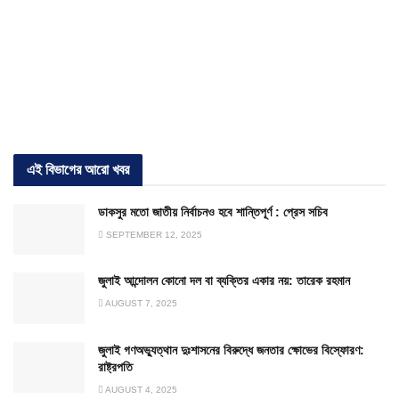
এই বিভাগের আরো খবর
ডাকসুর মতো জাতীয় নির্বাচনও হবে শান্তিপূর্ণ : প্রেস সচিব
SEPTEMBER 12, 2025
জুলাই আন্দোলন কোনো দল বা ব্যক্তির একার নয়: তারেক রহমান
AUGUST 7, 2025
জুলাই গণঅভ্যুত্থান দুঃশাসনের বিরুদ্ধে জনতার ক্ষোভের বিস্ফোরণ:
রাষ্ট্রপতি
AUGUST 4, 2025