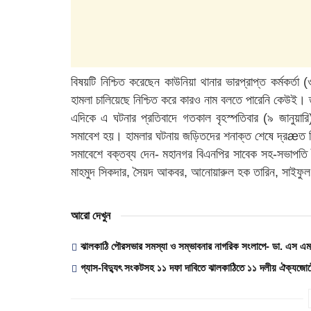
বিষয়টি নিশ্চিত করেছেন কাউনিয়া থানার ভারপ্রাপ্ত কর্মকর্ত
হামলা চালিয়েছে নিশ্চিত করে কারও নাম বলতে পারেনি কেউই। 
এদিকে এ ঘটনার প্রতিবাদে গতকাল বৃহস্পতিবার (৯ জানুয়ারি
সমাবেশ হয়। হামলার ঘটনায় জড়িতদের শনাক্ত শেষে দ্রæত বিচ
সমাবেশে বক্তব্য দেন- মহানগর বিএনপির সাবেক সহ-সভাপতি
মাহমুদ সিকদার, সৈয়দ আকবর, আনোয়ারুল হক তারিন, সাইফুল আ
আরো দেখুন
ঝালকাঠি পৌরসভার সমস্যা ও সম্ভাবনার নাগরিক সংলাপে- ডা. এস এম জ
গ্যাস-বিদ্যুৎ সংকটসহ ১১ দফা দাবিতে ঝালকাঠিতে ১১ দলীয় ঐক্যজোটে