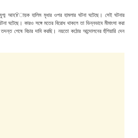
 যুগ্ম আহŸায়ক হালিম মৃধার ওপর হামলার ঘটনা ঘটেছে। সেই ঘটনার
 ঘটনা ঘটেছে। কারও সঙ্গে মতের বিরোধ থাকলে তা ভিন্নভাবে মীমাংসা করা
 তদন্ত শেষে বিচার দাবি করছি। নয়তো কঠোর আন্দোলনের হুঁশিয়ারি দেন