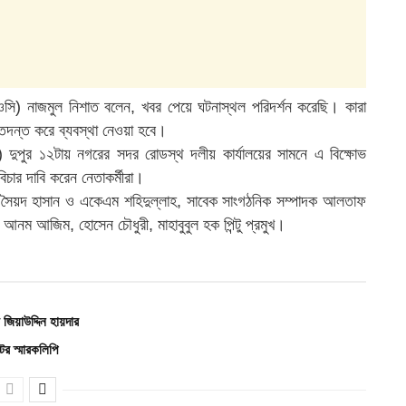
া (ওসি) নাজমুল নিশাত বলেন, খবর পেয়ে ঘটনাস্থল পরিদর্শন করেছি। কারা
তদন্ত করে ব্যবস্থা নেওয়া হবে।
) দুপুর ১২টায় নগরের সদর রোডস্থ দলীয় কার্যালয়ের সামনে এ বিক্ষোভ
ার দাবি করেন নেতাকর্মীরা।
 সৈয়দ হাসান ও একেএম শহিদুল্লাহ, সাবেক সাংগঠনিক সম্পাদক আলতাফ
নম আজিম, হোসেন চৌধুরী, মাহাবুবুল হক পিন্টু প্রমুখ।
িয়াউদ্দিন হায়দার
র স্মারকলিপি