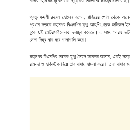
বাসায় হেলমেট-মুখোশধারী দুর্বৃত্তরা হামলা ও ভাঙচুর চালিয়ে
প্রত্যক্ষদর্শী রুবেল হোসেন বলেন, নাজিরের পোল থেকে অ
প্রধান সড়কে মহানগর বিএনপির যুগ্ম আহŸায়ক জহিরুল ইসলাম
ঢুকে দুটি মোটরসাইকেলও ভাঙচুর করেছে। এ সময় আরও দুটি থ
নেতা লিটুর নাম ধরে গালাগালি করে।
মহানগর বিএনপির সাবেক যুগ্ম সৈয়দ আকবর জানান, একই সময় ৩০
রাম-দা ও হকিস্টিক নিয়ে তার বাসায় হামলা করে। তারা বাসা