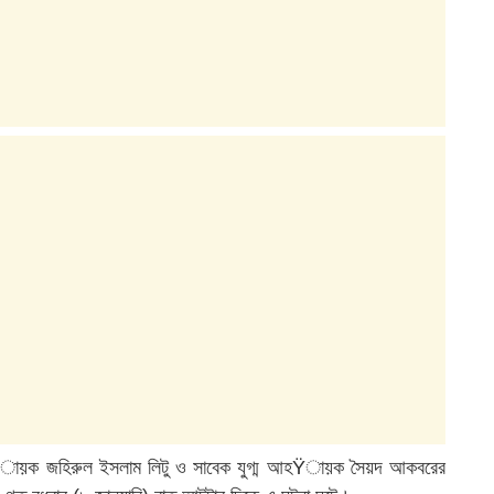
ম আহŸায়ক জহিরুল ইসলাম লিটু ও সাবেক যুগ্ম আহŸায়ক সৈয়দ আকবরের