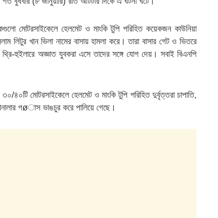
ছে। গত বুধবার (৮ জানুয়ারি) রাত আটটার দিকে এ ঘটনা ঘটে।
নেকগুলো মোটরসাইকেলে হেলমেট ও মাংকি টুপি পরিহিত কয়েকজন কাউনিয়া
 লিটুর খান ভিলা নামের বাসায় হামলা করে। তারা বাসার গেট ও ভিতরে
্রি-হুইলারে অজ্ঞাত যুবকরা এসে তাদের সঙ্গে যোগ দেয়। সবাই বিএনপি
/৪০টি মোটরসাইকেলে হেলমেট ও মাংকি টুপি পরিহিত দুর্বৃত্তরা চাপাতি,
র জানালার গøাস ভাঙচুর করে পালিয়ে গেছে।