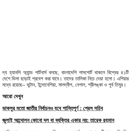
দ্য
হ্যানলি
অ্যান্ড
পার্টনার্স
বলছে
,
বাংলাদেশি
পাসপোর্ট
থাকলে
বিশ্বের
৪১টি
দেশে
ভিসা
ছাড়াই
প্রবেশ
করা
যাবে।
তাদের
তালিকা
নিচে
দেয়া
হলো।
এশিয়ার
মধ্যে
রয়েছে
–
ভুটান
,
ইন্দোনেশিয়া
,
মালদ্বীপ
,
নেপাল
,
শ্রীলঙ্কা
ও
পূর্ব
তিমুর।
আরো দেখুন
ডাকসুর মতো জাতীয় নির্বাচনও হবে শান্তিপূর্ণ : প্রেস সচিব
জুলাই আন্দোলন কোনো দল বা ব্যক্তির একার নয়: তারেক রহমান