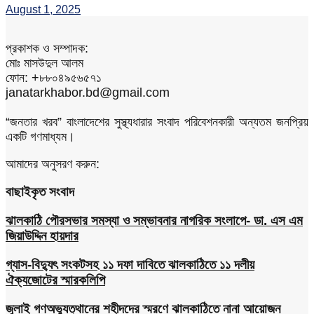
August 1, 2025
প্রকাশক ও সম্পাদক:
মোঃ মাসউদুল আলম
ফোন: +৮৮০৪৯৫৬৫৭১
janatarkhabor.bd@gmail.com
“জনতার খরব” বাংলাদেশের সুস্থ্যধারার সংবাদ পরিবেশনকারী অন্যতম জনপ্রিয়
একটি গণমাধ্যম।
আমাদের অনুসরণ করুন:
বাছাইকৃত সংবাদ
ঝালকাঠি পৌরসভার সমস্যা ও সম্ভাবনার নাগরিক সংলাপে- ডা. এস এম
জিয়াউদ্দিন হায়দার
গ্যাস-বিদ্যুৎ সংকটসহ ১১ দফা দাবিতে ঝালকাঠিতে ১১ দলীয়
ঐক্যজোটের স্মারকলিপি
জুলাই গণঅভ্যুত্থানের শহীদদের স্মরণে ঝালকাঠিতে নানা আয়োজন