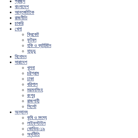
প্রচ্ছদ
বাংলাদেশ
আন্তর্জাতিক
রাজনীতি
চাকরি
খেলা
ক্রিকেট
ফুটবল
হকি ও ব্যটমিন্টন
হাডুডু
বিনোদন
সারাদেশ
খুলনা
চট্টগ্রাম
ঢাকা
বরিশাল
ময়মনসিংহ
রংপুর
রাজশাহী
সিলেট
অন্যান্য
কৃষি ও মৎস্য
লাইফস্টাইল
কোভিড-১৯
অর্থনীতি