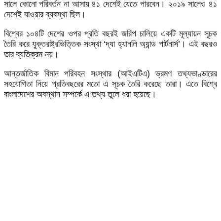
সালে
কোনো
পরিবর্তন
না
আসায়
৪১
দেশেই
যেতে
পারবেন।
২০১৯
সালেও
৪১
দেশেই
যাওয়ার
ব্যবস্থা
ছিল।
বিশ্বের
১০৪টি
দেশের
ওপর
প্রতি
বছরই
জরিপ
চালিয়ে
একটি
মূল্যায়ন
সূচক
তৈরি
করে
যুক্তরাষ্ট্রভিত্তিক
সংস্থা
‘
দ্যা
হ্যানলি
অ্যান্ড
পার্টনার্স
’
।
এই
বছরও
তার
ব্যতিক্রম
নয়।
আন্তর্জাতিক
বিমান
পরিবহন
সংস্থার
(
আইএটিএ
)
ভ্রমণ
তথ্যভাণ্ডারের
সহযোগিতা
নিয়ে
প্রতিবছরের
মতো
এ
সূচক
তৈরি
করেছে
তারা।
এতে
বিশ্বে
বাংলাদেশের
অবস্থান
সম্পর্কে
এ
তথ্য
তুলে
ধরা
হয়েছে।