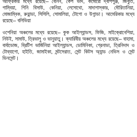
আফ্রিকার
মধ্যে
রয়েছে
–
বেনিন
,
কেপ
ভার্দ
,
কমোরো
দ্বীপপুঞ্জ
,
জিবুতি
,
গাম্বিয়া
,
গিনি
বিসাউ
,
কেনিয়া
,
লেসোথো
,
মাদাগাস্কার
,
মৌরিতানিয়া
,
মোজাম্বিক
,
রুয়ান্ডা
,
সিসিলি
,
সোমালিয়া
,
টোগো
ও
উগান্ডা।
আমেরিকার
মধ্যে
রয়েছে
–
বলিভিয়া
ওশেনিয়া
অঞ্চলের
মধ্যে
রয়েছে
–
কুক
আইল্যান্ডস
,
ফিজি
,
মাইক্রোনেশিয়া
,
নিউই
,
সামাউ
,
ত্রিভালু
ও
ভানুয়াতু।
ক্যারিবীয়
অঞ্চলের
মধ্যে
রয়েছে
–
বাহামা
,
বার্বাডোজ
,
ব্রিটিশ
ভার্জিনিয়া
আইল্যান্ডস
,
ডোমিনিকা
,
গ্রেনাডা
,
ত্রিনিদাদ
ও
টোব্যাগো
,
হাইতি
,
জামাইকা
,
মন্টসেরাত
,
সেন্ট
কিটস
অ্যান্ড
নেভিস
ও
সেন্ট
ভিনসেন্ট।