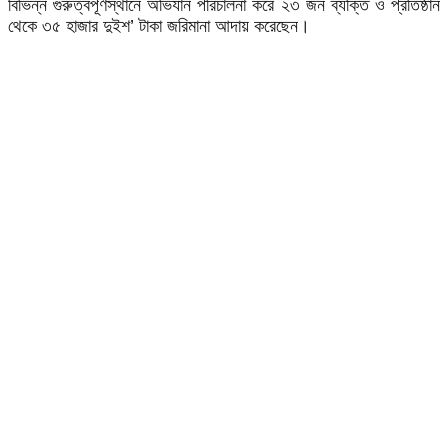
বিভিন্ন গুরুত্বপূর্ণস্থানে অভিযান পরিচালনা করে ২৩ জন ব্যক্তি ও প্রতিষ্ঠান
থেকে ৩৫ হাজার দুইশ’ টাকা জরিমানা আদায় করেছেন।