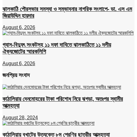
ঝালকাঠি পৌরসভার সমস্যা ও সম্ভাবনার নাগরিক সংলাপে- ডা. এস এম
জিয়াউদ্দিন হায়দার
August 6, 2026
গ্যাস-বিদ্যুৎ সংকটসহ ১১ দফা দাবিতে ঝালকাঠিতে ১১ দলীয়
ঐক্যজোটের স্মারকলিপি
August 6, 2026
জনপ্রিয় সংবাদ
কাঠালিয়ায় দেনমোহরের টাকা পরিশোধ নিয়ে ঝগড়া, অতঃপর স্বামীর
আত্মহত্যা
August 28, 2024
কাঠালিয়ায় বখাটের উত্যক্তে ৮ম শ্রেণির ছাত্রীর আত্মহত্যা