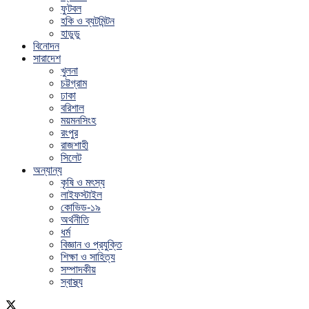
ফুটবল
হকি ও ব্যটমিন্টন
হাডুডু
বিনোদন
সারাদেশ
খুলনা
চট্টগ্রাম
ঢাকা
বরিশাল
ময়মনসিংহ
রংপুর
রাজশাহী
সিলেট
অন্যান্য
কৃষি ও মৎস্য
লাইফস্টাইল
কোভিড-১৯
অর্থনীতি
ধর্ম
বিজ্ঞান ও প্রযুক্তি
শিক্ষা ও সাহিত্য
সম্পাদকীয়
স্বাস্থ্য