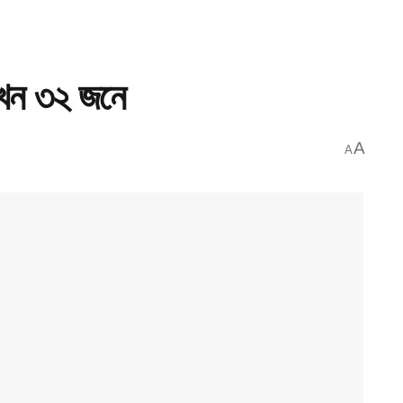
 এখন ৩২ জনে
A
A