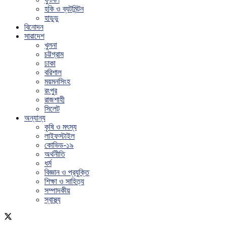
হকি ও ব্যটমিন্টন
হাডুডু
বিনোদন
সারাদেশ
খুলনা
চট্টগ্রাম
ঢাকা
বরিশাল
ময়মনসিংহ
রংপুর
রাজশাহী
সিলেট
অন্যান্য
কৃষি ও মৎস্য
লাইফস্টাইল
কোভিড-১৯
অর্থনীতি
ধর্ম
বিজ্ঞান ও প্রযুক্তি
শিক্ষা ও সাহিত্য
সম্পাদকীয়
স্বাস্থ্য