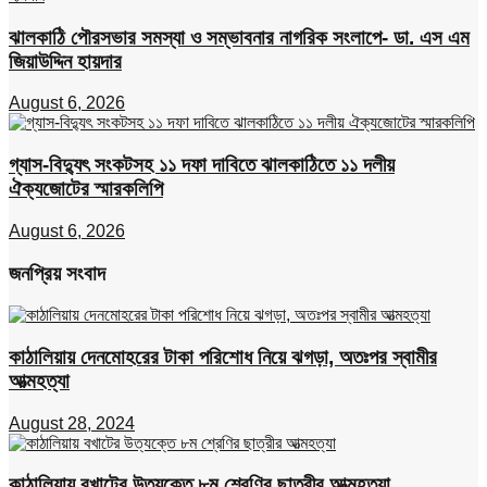
ঝালকাঠি পৌরসভার সমস্যা ও সম্ভাবনার নাগরিক সংলাপে- ডা. এস এম
জিয়াউদ্দিন হায়দার
August 6, 2026
গ্যাস-বিদ্যুৎ সংকটসহ ১১ দফা দাবিতে ঝালকাঠিতে ১১ দলীয়
ঐক্যজোটের স্মারকলিপি
August 6, 2026
জনপ্রিয় সংবাদ
কাঠালিয়ায় দেনমোহরের টাকা পরিশোধ নিয়ে ঝগড়া, অতঃপর স্বামীর
আত্মহত্যা
August 28, 2024
কাঠালিয়ায় বখাটের উত্যক্তে ৮ম শ্রেণির ছাত্রীর আত্মহত্যা