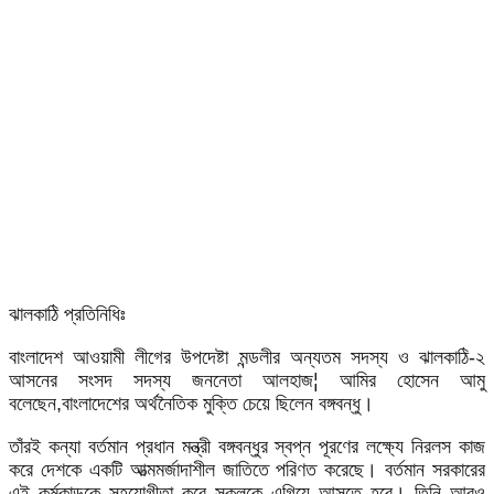
ঝালকাঠি প্রতিনিধিঃ
বাংলাদেশ আওয়ামী লীগের উপদেষ্টা মন্ডলীর অন্যতম সদস্য ও ঝালকাঠি-২
আসনের সংসদ সদস্য জননেতা আলহাজ¦ আমির হোসেন আমু
বলেছেন,বাংলাদেশের অর্থনৈতিক মুক্তি চেয়ে ছিলেন বঙ্গবন্ধু।
তাঁরই কন্যা বর্তমান প্রধান মন্ত্রী বঙ্গবন্ধুর স্বপ্ন পূরণের লক্ষ্যে নিরলস কাজ
করে দেশকে একটি আত্মমর্জাদাশীল জাতিতে পরিণত করেছে। বর্তমান সরকারের
এই কর্মকান্ডকে সহযোগীতা করে সকলকে এগিয়ে আসতে হবে। তিনি আরও