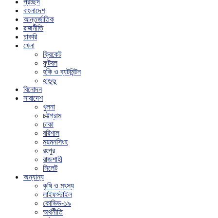
প্রচ্ছদ
বাংলাদেশ
আন্তর্জাতিক
রাজনীতি
চাকরি
খেলা
ক্রিকেট
ফুটবল
হকি ও ব্যটমিন্টন
হাডুডু
বিনোদন
সারাদেশ
খুলনা
চট্টগ্রাম
ঢাকা
বরিশাল
ময়মনসিংহ
রংপুর
রাজশাহী
সিলেট
অন্যান্য
কৃষি ও মৎস্য
লাইফস্টাইল
কোভিড-১৯
অর্থনীতি