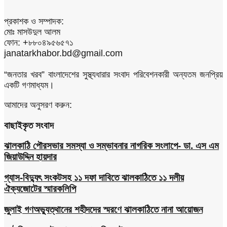
প্রকাশক ও সম্পাদক:
মোঃ মাসউদুল আলম
ফোন: +৮৮০৪৯৫৬৫৭১
janatarkhabor.bd@gmail.com
“জনতার খরব” বাংলাদেশের সুস্থ্যধারার সংবাদ পরিবেশনকারী অন্যতম জনপ্রিয়
একটি গণমাধ্যম।
আমাদের অনুসরণ করুন:
বাছাইকৃত সংবাদ
ঝালকাঠি পৌরসভার সমস্যা ও সম্ভাবনার নাগরিক সংলাপে- ডা. এস এম
জিয়াউদ্দিন হায়দার
গ্যাস-বিদ্যুৎ সংকটসহ ১১ দফা দাবিতে ঝালকাঠিতে ১১ দলীয়
ঐক্যজোটের স্মারকলিপি
জুলাই গণঅভ্যুত্থানের শহীদদের স্মরণে ঝালকাঠিতে নানা আয়োজন