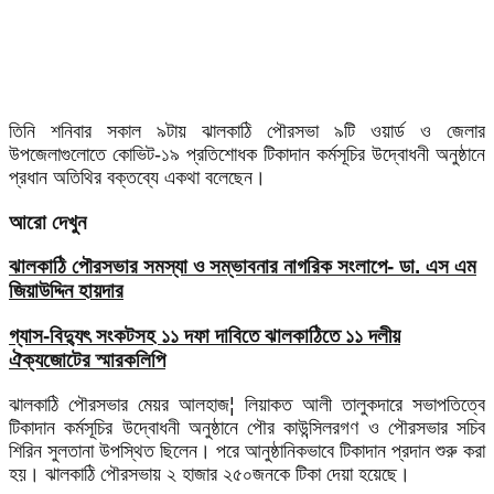
তিনি শনিবার সকাল ৯টায় ঝালকাঠি পৌরসভা ৯টি ওয়ার্ড ও জেলার
উপজেলাগুলোতে কোভিট-১৯ প্রতিশোধক টিকাদান কর্মসূচির উদ্বোধনী অনুষ্ঠানে
প্রধান অতিথির বক্তব্যে একথা বলেছেন।
আরো দেখুন
ঝালকাঠি পৌরসভার সমস্যা ও সম্ভাবনার নাগরিক সংলাপে- ডা. এস এম
জিয়াউদ্দিন হায়দার
গ্যাস-বিদ্যুৎ সংকটসহ ১১ দফা দাবিতে ঝালকাঠিতে ১১ দলীয়
ঐক্যজোটের স্মারকলিপি
ঝালকাঠি পৌরসভার মেয়র আলহাজ¦ লিয়াকত আলী তালুকদারে সভাপতিত্বে
টিকাদান কর্মসূচির উদ্বোধনী অনুষ্ঠানে পৌর কাউন্সিলরগণ ও পৌরসভার সচিব
শিরিন সুলতানা উপস্থিত ছিলেন। পরে আনুষ্ঠানিকভাবে টিকাদান প্রদান শুরু করা
হয়। ঝালকাঠি পৌরসভায় ২ হাজার ২৫০জনকে টিকা দেয়া হয়েছে।