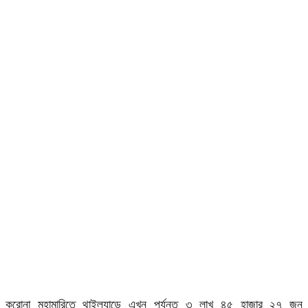
করোনা মহামারিতে থাইল্যান্ডে এখন পর্যন্ত ৩ লাখ ৪৫ হাজার ২৭ জন