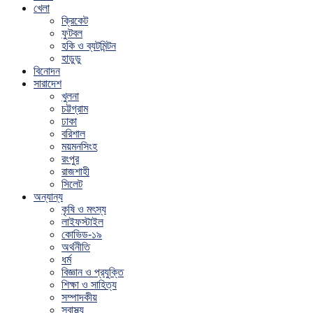
খেলা
ক্রিকেট
ফুটবল
হকি ও ব্যটমিন্টন
হাডুডু
বিনোদন
সারাদেশ
খুলনা
চট্টগ্রাম
ঢাকা
বরিশাল
ময়মনসিংহ
রংপুর
রাজশাহী
সিলেট
অন্যান্য
কৃষি ও মৎস্য
লাইফস্টাইল
কোভিড-১৯
অর্থনীতি
ধর্ম
বিজ্ঞান ও প্রযুক্তি
শিক্ষা ও সাহিত্য
সম্পাদকীয়
স্বাস্থ্য