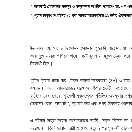
ঝালকাঠি পৌরসভার সমস্যা ও সম্ভাবনার নাগরিক সংলাপে- ডা. এস এম জ
গ্যাস-বিদ্যুৎ সংকটসহ ১১ দফা দাবিতে ঝালকাঠিতে ১১ দলীয় ঐক্যজোটে
উল্লেখ্য যে, গত ৮ ডিসেম্বর সোমবার গৃহকর্মী আয়েশা, মা
করে মুখে মাস্ক লাগিয়ে কাঁধে একটি ব্যাগ ও স্কুল ড্রেস পরে 
শিক্ষার্থী ছিল।
পুলিশ সূত্রে জানা যায়, নিহত লায়লা আফরোজ (৪৮) ও তার মে
হয়েছে। লায়লা আফরোজের মরদেহের উপর ৩০টি এবং মেয়ে নাফিস
ফুটেজে দেখা গেছে, গৃহকর্মী স্কুলড্রেস পরিহিত অবস্থায় দু
মোবাইল ফোন, ল্যাপটপ, স্বর্ণালংকার এবং নগদ টাকাসহ গুরুত্ব
এ ঘটনায় নিহত লায়লা আফরোজের স্বামী, স্কুল শিক্ষক আ জ
করেছেন। তিনি জানান, স্ত্রী ও মেয়ে হত্যার পর গৃহকর্মী তার 