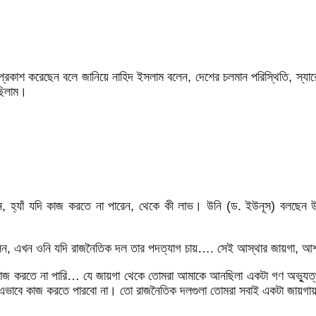
া প্রকাশ করেছেন বলে জানিয়ে নাহিদ ইসলাম বলেন, দেশের চলমান পরিস্থিতি, স
ছিলাম।
 বলেন, হ্যাঁ যদি কাজ করতে না পারেন, থেকে কী লাভ। উনি (ড. ইউনূস) বলছে
 বলেন, এখন ওনি যদি রাজনৈতিক দল তার পদত্যাগ চায়…. সেই আস্থার জায়গা, আশ
ি কাজ করতে না পারি… যে জায়গা থেকে তোমরা আমাকে আনছিলা একটা গণ অভ্যুত্
া এভাবে কাজ করতে পারবো না। তো রাজনৈতিক দলগুলা তোমরা সবাই একটা জায়গায়