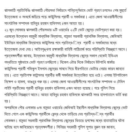
ঝালকাঠি প্রতিনিধিঃ ঝালকাঠি পৌরসভা নির্বাচনে শান্তিপূর্ণভাবে ভোট গ্রহণ চললেও শেষ মুহুর্তে
উত্তেজনা ও সংঘর্ষে জড়িয়ে পড়ে কাউন্সিলর প্রার্থী ও সমর্থকরা। এতে জেলা আওয়ামীলীগের
সাংগঠনিক সম্পাদক হাবিবুর রহমান হাবিলসহ ৫জন আহত হয়।
২১ জুন সোমবার ঝালকাঠি পৌরসভার ৯টি ওয়ার্ডের ২২টি ভোট কেন্দ্রে ভোটগ্রহণ করা হয়।
এরমধ্যে উদ্বোধন বহুমুখী মাধ্যমিক বিদ্যালয়, বাসন্ডা সরকারী প্রাথমিক বিদ্যালয়, জেবিআই
ইউনিয়ন মাধ্যমিক বিদ্যালয়ে কাউন্সিলর পদে প্রতিদ্ব›িদ্ব প্রার্থী ও সমর্থকদের মধ্যে
উত্তেজনা দেখা দেয়। আইনশৃঙ্খলা রক্ষাকারী বাহিনী লাঠিচার্জ করে পরিস্থিতি নিয়ন্ত্রণে আনে।
প্রত্যক্ষদর্শীরা জানায়, উদ্বোধন বহুমুখী মাধ্যমিক বিদ্যালয় কেন্দ্রে সকাল থেকেই ইভিএম
পদ্ধতিতে সুষ্ঠভাবে ভোট গ্রহণ চলছিলো। বিকেল ৩টার দিকে নির্বাচনে উটপাখি মার্কার
কাউন্সিলর প্রার্থী শফিকুল ইসলাম কেন্দ্রের সামনে গিয়ে ধীরগতিতে ভোটার নেয়ার কারন জানতে
চায়। এতে প্রতিপক্ষ কাইন্সলর প্রার্থীর কর্মী সমর্থকরা উত্তেজিত হয়ে ওঠে। এসময় ইটপাটকেল
নিক্ষেপ ও হামলা, ভাঙচুর শুরু হয়। এসময় জেলা আওয়ামীলীগের সাংগঠনিক সম্পাদক ও টেবিল
লাইট প্রতীকের প্রার্থী হাবিবুর রহমান হাবিলসহ ৫জন আহত হয়েছে। পরে পুলিশ গিয়ে
পরিস্থিতি নিয়ন্ত্রণে আনে। আহত হাবিবুর রহমান হাবিলকে ঝালকাঠি সদর হাসপাতালে ভর্তি করা
হয়।
অপরদিকে পৌর এলাকার ৬নং বাসন্ডা ওয়ার্ডের জেবিআই ইছানীল মাধ্যমিক বিদ্যালয় কেন্দ্রে ভোট
দিতে গেলে এক কাউন্সিলর প্রার্থীকে কেন্দ্র থেকে তাড়িয়ে দেয় প্রতিদ্ব›িদ্ব প্রার্থীর
লোকজন। বাসন্ডা সরকারী প্রাথমিক বিদ্যালয় কেন্দ্রের ভিতরে দুপক্ষের মধ্যে হাতাহাতির ঘটনা
ঘটেছে বলে জানিয়েছেন প্রত্যক্ষদর্শীরা। সিনিয়র সহকারী পুলিশ সুপার নুরুল হক জানান,