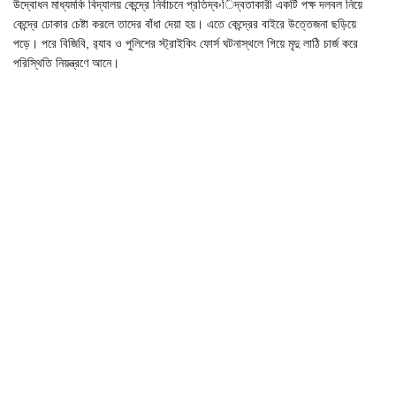
উদ্বোধন মাধ্যমকি বিদ্যালয় কেন্দ্রে নির্বাচনে প্রতিদ্ব›িদ্বতাকারী একটি পক্ষ দলবল নিয়ে
কেন্দ্রে ঢোকার চেষ্টা করলে তাদের বাঁধা দেয়া হয়। এতে কেন্দ্রের বাইরে উত্তেজনা ছড়িয়ে
পড়ে। পরে বিজিবি, র‌্যাব ও পুলিশের স্ট্রাইকিং ফোর্স ঘটনাস্থলে গিয়ে মৃদু লাঠি চার্জ করে
পরিস্থিতি নিয়ন্ত্রণে আনে।