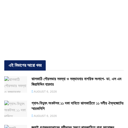
এই বিভাগের আরো খবর
ঝালকাঠি পৌরসভার সমস্যা ও সম্ভাবনার নাগরিক সংলাপে- ডা. এস এম
জিয়াউদ্দিন হায়দার
AUGUST 6, 2026
গ্যাস-বিদ্যুৎ সংকটসহ ১১ দফা দাবিতে ঝালকাঠিতে ১১ দলীয় ঐক্যজোটের
স্মারকলিপি
AUGUST 6, 2026
জুলাই গণঅভ্যুত্থানের শহীদদের স্মরণে ঝালকাঠিতে নানা আয়োজন