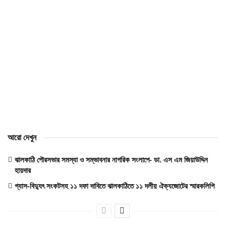
আরো দেখুন
ঝালকাঠি পৌরসভার সমস্যা ও সম্ভাবনার নাগরিক সংলাপে- ডা. এস এম জিয়াউদ্দিন
হায়দার
গ্যাস-বিদ্যুৎ সংকটসহ ১১ দফা দাবিতে ঝালকাঠিতে ১১ দলীয় ঐক্যজোটের স্মারকলিপি