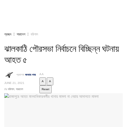
প্রচ্ছদ
সারাদেশ
বরিশাল
ঝালকাঠি পৌরসভা নির্বাচনে বিচ্ছিন্ন ঘটনায়
আহত ৫
A
A
প্রকাশক
জনতার খবর
A
A
JUNE 21, 2021
IN
বরিশাল
,
সারাদেশ
Reset