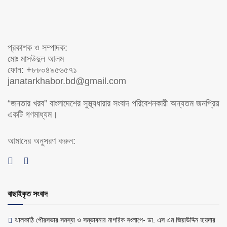
প্রকাশক ও সম্পাদক:
মোঃ মাসউদুল আলম
ফোন: +৮৮০৪৯৫৬৫৭১
janatarkhabor.bd@gmail.com
“জনতার খরব” বাংলাদেশের সুস্থ্যধারার সংবাদ পরিবেশনকারী অন্যতম জনপ্রিয়
একটি গণমাধ্যম।
আমাদের অনুসরণ করুন:
বাছাইকৃত সংবাদ
ঝালকাঠি পৌরসভার সমস্যা ও সম্ভাবনার নাগরিক সংলাপে- ডা. এস এম জিয়াউদ্দিন হায়দার