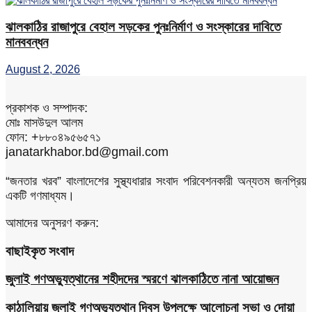
ঝালকাঠির রাজাপুরে বেহাল সড়কের পুনঃনির্মাণ ও সংস্কারের দাবিতে
মানববন্ধন
August 2, 2026
প্রকাশক ও সম্পাদক:
মোঃ মাসউদুল আলম
ফোন: +৮৮০৪৯৫৬৫৭১
janatarkhabor.bd@gmail.com
“জনতার খরব” বাংলাদেশের সুস্থ্যধারার সংবাদ পরিবেশনকারী অন্যতম জনপ্রিয়
একটি গণমাধ্যম।
আমাদের অনুসরণ করুন:
বাছাইকৃত সংবাদ
জুলাই গণঅভ্যুত্থানের শহীদদের স্মরণে ঝালকাঠিতে নানা আয়োজন
কাঠালিয়ায় জুলাই গণঅভ্যুত্থান দিবস উপলক্ষে আলোচনা সভা ও দোয়া