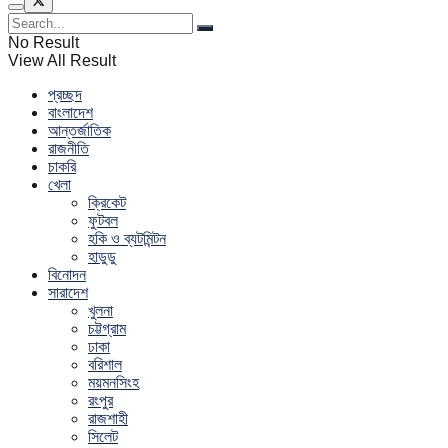
No Result
View All Result
প্রচ্ছদ
বাংলাদেশ
আন্তর্জাতিক
রাজনীতি
চাকরি
খেলা
ক্রিকেট
ফুটবল
হকি ও ব্যটমিন্টন
হাডুডু
বিনোদন
সারাদেশ
খুলনা
চট্টগ্রাম
ঢাকা
বরিশাল
ময়মনসিংহ
রংপুর
রাজশাহী
সিলেট