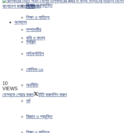
বিজ্ঞান ও প্রযুক্তি
সিলেট
শিক্ষা ও সাহিত্য
অন্যান্য
সম্পাদকীয়
কৃষি ও মৎস্য
স্বাস্থ্য
লাইফস্টাইল
কোভিড-১৯
10
অর্থনীতি
VIEWS
ফেসবুকে শেয়ার করুন
টুইট করুন
পিন করুন
ধর্ম
বিজ্ঞান ও প্রযুক্তি
শিক্ষা ও সাহিত্য