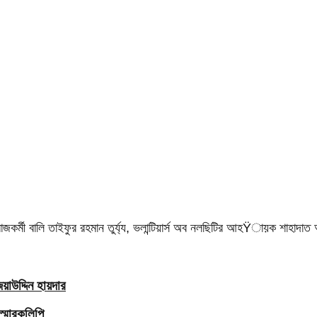
 সমাজকর্মী বালি তাইফুর রহমান তুর্য্য, ভলান্টিয়ার্স অব নলছিটির আহŸায়ক শাহাদ
াউদ্দিন হায়দার
স্মারকলিপি