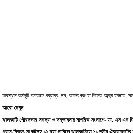
অবস্থান কর্মসূচি চলাকালে বক্তব্য দেন, অবসরপ্রাপ্ত শিক্ষক আব্দুর রাজ্জাক,
আরো দেখুন
ঝালকাঠি পৌরসভার সমস্যা ও সম্ভাবনার নাগরিক সংলাপে- ডা. এস এম জিয়
গ্যাস-বিদ্যুৎ সংকটসহ ১১ দফা দাবিতে ঝালকাঠিতে ১১ দলীয় ঐক্যজোটের 