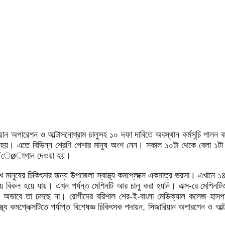
ারিয়ান অপারেশন ও আল্টাসনোগ্রাম চালুসহ ১০ দফা দাবিতে অবস্থান কর্মসূচি পালন
া হয়। এতে বিভিন্ন শ্রেণি পেশার মানুষ অংশ নেন। সকাল ১০টা থেকে বেলা ১টা পর্যন
 নানা ¯েøাগান দেওয়া হয়।
 মানুষের চিকিৎসার জন্য উপজেলা স্বাস্থ্য কমপ্লেক্সে একমাত্র ভরসা। এখানে 
 বিকল হয়ে যায়। এখন পর্যন্ত মেশিনটি আর চালু করা হয়নি। এক্স-রে মেশিনটি
র অভাবে তা চলছে না। রোগীদের বরিশাল শের-ই-বাংলা মেডিক্যাল কলেজ হাসপাতা
য কমপ্লেক্সটিতে পর্যাপ্ত বিশেষজ্ঞ চিকিৎসক পদায়ন, সিজারিয়ান অপারশেন ও আল্