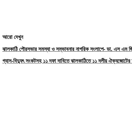
আরো দেখুন
ঝালকাঠি পৌরসভার সমস্যা ও সম্ভাবনার নাগরিক সংলাপে- ডা. এস এম জিয়
গ্যাস-বিদ্যুৎ সংকটসহ ১১ দফা দাবিতে ঝালকাঠিতে ১১ দলীয় ঐক্যজোটের 