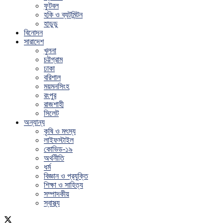
ফুটবল
হকি ও ব্যটমিন্টন
হাডুডু
বিনোদন
সারাদেশ
খুলনা
চট্টগ্রাম
ঢাকা
বরিশাল
ময়মনসিংহ
রংপুর
রাজশাহী
সিলেট
অন্যান্য
কৃষি ও মৎস্য
লাইফস্টাইল
কোভিড-১৯
অর্থনীতি
ধর্ম
বিজ্ঞান ও প্রযুক্তি
শিক্ষা ও সাহিত্য
সম্পাদকীয়
স্বাস্থ্য