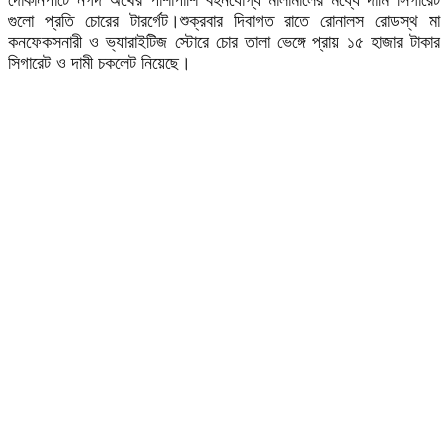
দোকানপাটে নগদ অর্থের পাশাপাশি বহনযোগ্য মালামালের মধ্যে দামি সিগারেট
গুলো প্রতি চোরের টারর্গেট।শুক্রবার দিবাগত রাতে রোনালস রোডস্থ মা
কনফেকসনারী ও ভ্যারাইটিজ স্টোরে চোর তালা ভেঙ্গে প্রায় ১৫ হাজার টাকার
সিগারেট ও দামী চকলেট নিয়েছে।