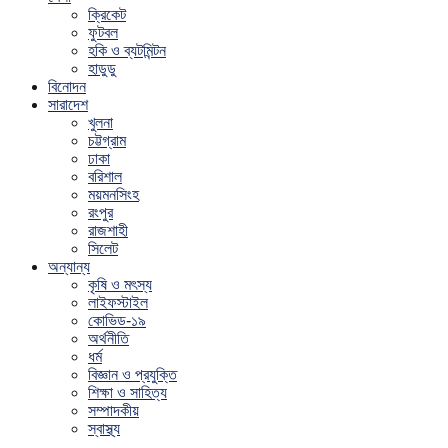
ক্রিকেট
ফুটবল
হকি ও ব্যটমিন্টন
হাডুডু
বিনোদন
সারাদেশ
খুলনা
চট্টগ্রাম
ঢাকা
বরিশাল
ময়মনসিংহ
রংপুর
রাজশাহী
সিলেট
অন্যান্য
কৃষি ও মৎস্য
লাইফস্টাইল
কোভিড-১৯
অর্থনীতি
ধর্ম
বিজ্ঞান ও প্রযুক্তি
শিক্ষা ও সাহিত্য
সম্পাদকীয়
স্বাস্থ্য