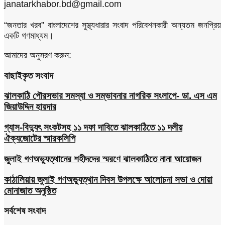
janatarkhabor.bd@gmail.com
“জনতার খরব” বাংলাদেশের সুস্থ্যধারার সংবাদ পরিবেশনকারী অন্যতম জনপ্রিয়
একটি গণমাধ্যম।
আমাদের অনুসরণ করুন:
বাছাইকৃত সংবাদ
ঝালকাঠি পৌরসভার সমস্যা ও সম্ভাবনার নাগরিক সংলাপে- ডা. এস এম
জিয়াউদ্দিন হায়দার
গ্যাস-বিদ্যুৎ সংকটসহ ১১ দফা দাবিতে ঝালকাঠিতে ১১ দলীয়
ঐক্যজোটের স্মারকলিপি
জুলাই গণঅভ্যুত্থানের শহীদদের স্মরণে ঝালকাঠিতে নানা আয়োজন
কাঠালিয়ায় জুলাই গণঅভ্যুত্থান দিবস উপলক্ষে আলোচনা সভা ও দোয়া
মোনাজাত অনুষ্ঠিত
সর্বশেষ সংবাদ