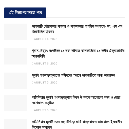
এই বিভাগের আরো খবর
ঝালকাঠি পৌরসভার সমস্যা ও সম্ভাবনার নাগরিক সংলাপে- ডা. এস এম
জিয়াউদ্দিন হায়দার
AUGUST 6, 2026
গ্যাস-বিদ্যুৎ সংকটসহ ১১ দফা দাবিতে ঝালকাঠিতে ১১ দলীয় ঐক্যজোটের
স্মারকলিপি
AUGUST 6, 2026
জুলাই গণঅভ্যুত্থানের শহীদদের স্মরণে ঝালকাঠিতে নানা আয়োজন
AUGUST 5, 2026
কাঠালিয়ায় জুলাই গণঅভ্যুত্থান দিবস উপলক্ষে আলোচনা সভা ও দোয়া
মোনাজাত অনুষ্ঠিত
AUGUST 5, 2026
কাঠালিয়ায় জুলাই সনদ সহ বিভিন্ন দাবি বাস্তবায়নে জামায়াতে ইসলামীর
বিক্ষোভ সমাবেশ