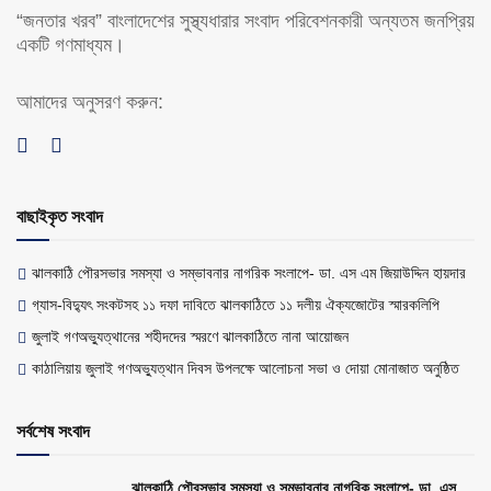
“জনতার খরব” বাংলাদেশের সুস্থ্যধারার সংবাদ পরিবেশনকারী অন্যতম জনপ্রিয়
একটি গণমাধ্যম।
আমাদের অনুসরণ করুন:
বাছাইকৃত সংবাদ
ঝালকাঠি পৌরসভার সমস্যা ও সম্ভাবনার নাগরিক সংলাপে- ডা. এস এম জিয়াউদ্দিন হায়দার
গ্যাস-বিদ্যুৎ সংকটসহ ১১ দফা দাবিতে ঝালকাঠিতে ১১ দলীয় ঐক্যজোটের স্মারকলিপি
জুলাই গণঅভ্যুত্থানের শহীদদের স্মরণে ঝালকাঠিতে নানা আয়োজন
কাঠালিয়ায় জুলাই গণঅভ্যুত্থান দিবস উপলক্ষে আলোচনা সভা ও দোয়া মোনাজাত অনুষ্ঠিত
সর্বশেষ সংবাদ
ঝালকাঠি পৌরসভার সমস্যা ও সম্ভাবনার নাগরিক সংলাপে- ডা. এস