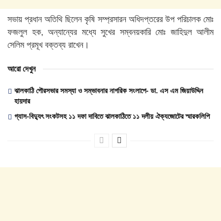
সভায় প্রধান অতিথি ছিলেন কৃষি সম্প্রসারন অধিদপ্তরের উপ পরিচালক মোঃ
ফজলুল হক, অন্যান্যের মধ্যে সুখের সম্বনয়কারি মোঃ জাহিদুল আলীম
সেলিম প্রমূখ বক্তব্য রাখেন।
আরো দেখুন
ঝালকাঠি পৌরসভার সমস্যা ও সম্ভাবনার নাগরিক সংলাপে- ডা. এস এম জিয়াউদ্দিন
হায়দার
গ্যাস-বিদ্যুৎ সংকটসহ ১১ দফা দাবিতে ঝালকাঠিতে ১১ দলীয় ঐক্যজোটের স্মারকলিপি