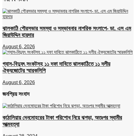
ঝালকাঠি পৌরসভার সমস্যা ও সম্ভাবনার নাগরিক সংলাপে- ডা. এস এম
জিয়াউদ্দিন হায়দার
August 6, 2026
গ্যাস-বিদ্যুৎ সংকটসহ ১১ দফা দাবিতে ঝালকাঠিতে ১১ দলীয়
ঐক্যজোটের স্মারকলিপি
August 6, 2026
জনপ্রিয় সংবাদ
কাঠালিয়ায় দেনমোহরের টাকা পরিশোধ নিয়ে ঝগড়া, অতঃপর স্বামীর
আত্মহত্যা