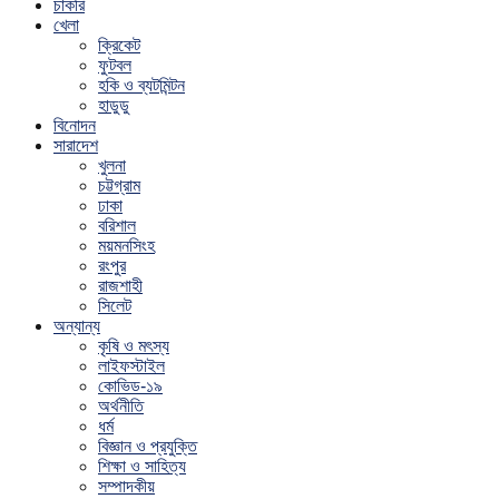
চাকরি
খেলা
ক্রিকেট
ফুটবল
হকি ও ব্যটমিন্টন
হাডুডু
বিনোদন
সারাদেশ
খুলনা
চট্টগ্রাম
ঢাকা
বরিশাল
ময়মনসিংহ
রংপুর
রাজশাহী
সিলেট
অন্যান্য
কৃষি ও মৎস্য
লাইফস্টাইল
কোভিড-১৯
অর্থনীতি
ধর্ম
বিজ্ঞান ও প্রযুক্তি
শিক্ষা ও সাহিত্য
সম্পাদকীয়