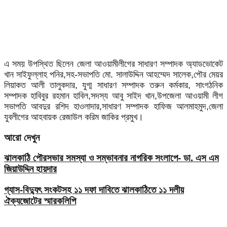
এ সময় উপস্থিত ছিলেন জেলা আওয়ামীলীগের সাধারণ সম্পাদক অ্যাডভোকেট
খান সাইফুল্লাহ পনির,সহ-সভাপতি মো. সালাউদ্দিন আহম্মেদ সালেক,পৌর মেয়র
লিয়াকত আলী তালুকদার, যুগ্ম সাধারণ সম্পাদক তরুন কর্মকার, সাংগঠনিক
সম্পাদক হাবিবুর রহমান হাবিল,সদস্য আবু সাইদ খান,উপজেলা আওয়ামী লীগ
সভাপতি আবদুর রশিদ হাওলাদার,সাধারণ সম্পাদক হাফিজ আলমাহমুদ,জেলা
যুবলীগের আহবায়ক রেজাউল করিম জাকির প্রমুখ।
আরো দেখুন
ঝালকাঠি পৌরসভার সমস্যা ও সম্ভাবনার নাগরিক সংলাপে- ডা. এস এম
জিয়াউদ্দিন হায়দার
গ্যাস-বিদ্যুৎ সংকটসহ ১১ দফা দাবিতে ঝালকাঠিতে ১১ দলীয়
ঐক্যজোটের স্মারকলিপি