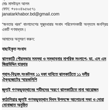
মোঃ মাসউদুল আলম
ফোন: +৮৮০৪৯৫৬৫৭১
janatarkhabor.bd@gmail.com
“জনতার খরব” বাংলাদেশের সুস্থ্যধারার সংবাদ পরিবেশনকারী অন্যতম জনপ্রিয়
একটি গণমাধ্যম।
আমাদের অনুসরণ করুন:
বাছাইকৃত সংবাদ
ঝালকাঠি পৌরসভার সমস্যা ও সম্ভাবনার নাগরিক সংলাপে- ডা. এস এম
জিয়াউদ্দিন হায়দার
গ্যাস-বিদ্যুৎ সংকটসহ ১১ দফা দাবিতে ঝালকাঠিতে ১১ দলীয়
ঐক্যজোটের স্মারকলিপি
জুলাই গণঅভ্যুত্থানের শহীদদের স্মরণে ঝালকাঠিতে নানা আয়োজন
কাঠালিয়ায় জুলাই গণঅভ্যুত্থান দিবস উপলক্ষে আলোচনা সভা ও দোয়া
মোনাজাত অনুষ্ঠিত