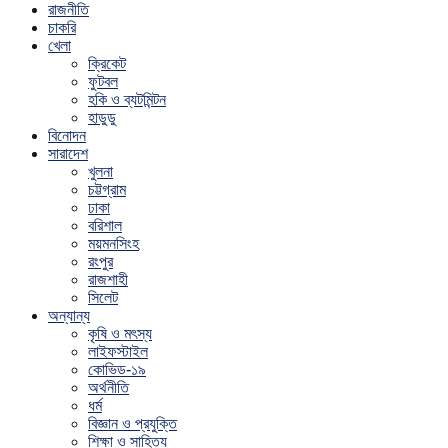
রাজনীতি
চাকরি
খেলা
ক্রিকেট
ফুটবল
হকি ও ব্যটমিন্টন
হাডুডু
বিনোদন
সারাদেশ
খুলনা
চট্টগ্রাম
ঢাকা
বরিশাল
ময়মনসিংহ
রংপুর
রাজশাহী
সিলেট
অন্যান্য
কৃষি ও মৎস্য
লাইফস্টাইল
কোভিড-১৯
অর্থনীতি
ধর্ম
বিজ্ঞান ও প্রযুক্তি
শিক্ষা ও সাহিত্য