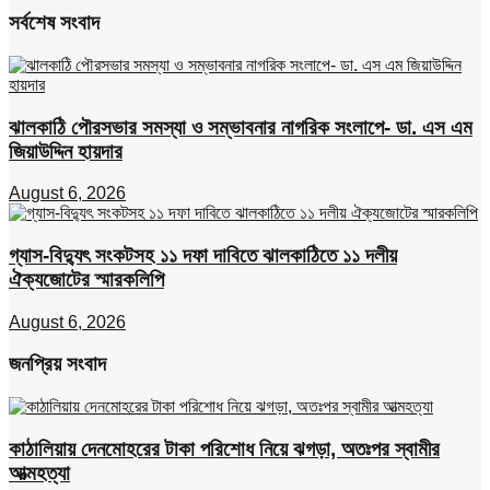
সর্বশেষ সংবাদ
ঝালকাঠি পৌরসভার সমস্যা ও সম্ভাবনার নাগরিক সংলাপে- ডা. এস এম
জিয়াউদ্দিন হায়দার
August 6, 2026
গ্যাস-বিদ্যুৎ সংকটসহ ১১ দফা দাবিতে ঝালকাঠিতে ১১ দলীয়
ঐক্যজোটের স্মারকলিপি
August 6, 2026
জনপ্রিয় সংবাদ
কাঠালিয়ায় দেনমোহরের টাকা পরিশোধ নিয়ে ঝগড়া, অতঃপর স্বামীর
আত্মহত্যা