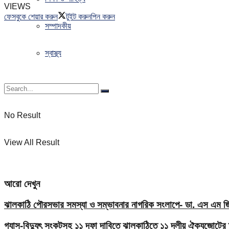
VIEWS
ফেসবুকে শেয়ার করুন
টুইট করুন
পিন করুন
সম্পাদকীয়
স্বাস্থ্য
No Result
View All Result
আরো দেখুন
ঝালকাঠি পৌরসভার সমস্যা ও সম্ভাবনার নাগরিক সংলাপে- ডা. এস এম জিয়
গ্যাস-বিদ্যুৎ সংকটসহ ১১ দফা দাবিতে ঝালকাঠিতে ১১ দলীয় ঐক্যজোটের 