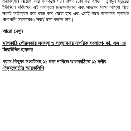
চেয়ারম্যান নিয়োগ করে কার্যক্রম সচল রাখার চেষ্টা করা হচ্ছে। তৃণমূল স্তরের
ইউনিয়ন পরিষদের এই কার্যক্রম জনসেবামূলক এবং সাহসের সাথে আস্থা নিয়ে
সংকট অতিক্রম করে কাজ করে যেতে হবে এবং একই সাথে জনগণের স্বার্থের
পাশাপাশি সরকারেরও স্বার্থ রক্ষা করতে হবে।
আরো দেখুন
ঝালকাঠি পৌরসভার সমস্যা ও সম্ভাবনার নাগরিক সংলাপে- ডা. এস এম
জিয়াউদ্দিন হায়দার
গ্যাস-বিদ্যুৎ সংকটসহ ১১ দফা দাবিতে ঝালকাঠিতে ১১ দলীয়
ঐক্যজোটের স্মারকলিপি