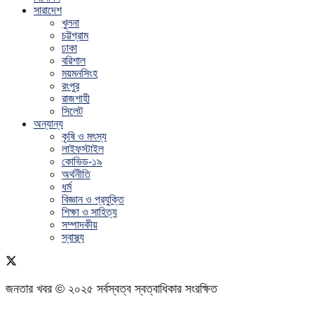
সারাদেশ
খুলনা
চট্টগ্রাম
ঢাকা
বরিশাল
ময়মনসিংহ
রংপুর
রাজশাহী
সিলেট
অন্যান্য
কৃষি ও মৎস্য
লাইফস্টাইল
কোভিড-১৯
অর্থনীতি
ধর্ম
বিজ্ঞান ও প্রযুক্তি
শিক্ষা ও সাহিত্য
সম্পাদকীয়
স্বাস্থ্য
জনতার খবর © ২০২৫ সর্বস্বত্ব স্বত্বাধিকার সংরক্ষিত