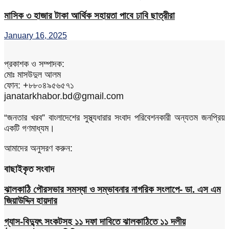
মাসিক ৩ হাজার টাকা আর্থিক সহায়তা পাবে ঢাবি ছাত্রীরা
January 16, 2025
প্রকাশক ও সম্পাদক:
মোঃ মাসউদুল আলম
ফোন: +৮৮০৪৯৫৬৫৭১
janatarkhabor.bd@gmail.com
“জনতার খরব” বাংলাদেশের সুস্থ্যধারার সংবাদ পরিবেশনকারী অন্যতম জনপ্রিয়
একটি গণমাধ্যম।
আমাদের অনুসরণ করুন:
বাছাইকৃত সংবাদ
ঝালকাঠি পৌরসভার সমস্যা ও সম্ভাবনার নাগরিক সংলাপে- ডা. এস এম
জিয়াউদ্দিন হায়দার
গ্যাস-বিদ্যুৎ সংকটসহ ১১ দফা দাবিতে ঝালকাঠিতে ১১ দলীয়