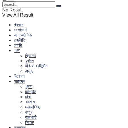
No Result
View All Result
প্রচ্ছদ
বাংলাদেশ
আন্তর্জাতিক
রাজনীতি
চাকরি
খেলা
ক্রিকেট
ফুটবল
হকি ও ব্যটমিন্টন
হাডুডু
বিনোদন
সারাদেশ
খুলনা
চট্টগ্রাম
ঢাকা
বরিশাল
ময়মনসিংহ
রংপুর
রাজশাহী
সিলেট
অন্যান্য