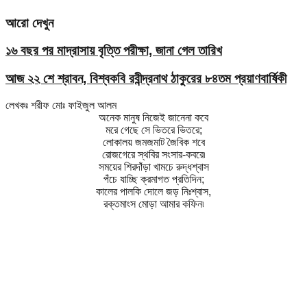
আরো দেখুন
১৬ বছর পর মাদ্রাসায় বৃত্তি পরীক্ষা, জানা গেল তারিখ
আজ ২২ শে শ্রাবন, বিশ্বকবি রবীন্দ্রনাথ ঠাকুরের ৮৪তম প্রয়াণবার্ষিকী
লেখকঃ শরীফ মোঃ ফাইজুল আলম
অনেক মানুষ নিজেই জানেনা কবে
মরে গেছে সে ভিতরে ভিতরে;
লোকালয় জমজমাট জৈবিক শবে
রোজগেরে স্থবির সংসার-কবরে৷
সময়ের শিরদাঁড়া খামচে রুদ্ধশ্বাস
পঁচে যাচ্ছি ক্রমাগত প্রতিদিন;
কালের পালকি দোলে জড় নিঃশ্বাস,
রক্তমাংস মোড়া আমার কফিন৷