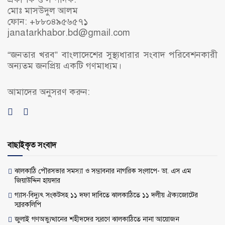
মোঃ মাসউদুল আলম
ফোন: +৮৮০৪৯৫৬৫৭১
janatarkhabor.bd@gmail.com
“জনতার খরব” বাংলাদেশের সুস্থ্যধারার সংবাদ পরিবেশনকারী
অন্যতম জনপ্রিয় একটি গণমাধ্যম।
আমাদের অনুসরণ করুন:
বাছাইকৃত সংবাদ
ঝালকাঠি পৌরসভার সমস্যা ও সম্ভাবনার নাগরিক সংলাপে- ডা. এস এম
জিয়াউদ্দিন হায়দার
গ্যাস-বিদ্যুৎ সংকটসহ ১১ দফা দাবিতে ঝালকাঠিতে ১১ দলীয় ঐক্যজোটের
স্মারকলিপি
জুলাই গণঅভ্যুত্থানের শহীদদের স্মরণে ঝালকাঠিতে নানা আয়োজন