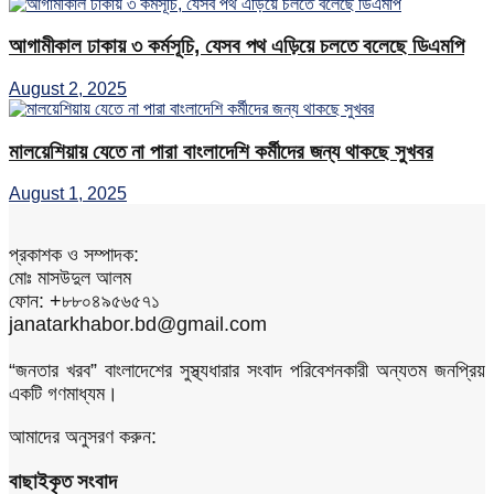
আগামীকাল ঢাকায় ৩ কর্মসূচি, যেসব পথ এড়িয়ে চলতে বলেছে ডিএমপি
August 2, 2025
মালয়েশিয়ায় যেতে না পারা বাংলাদেশি কর্মীদের জন্য থাকছে সুখবর
August 1, 2025
প্রকাশক ও সম্পাদক:
মোঃ মাসউদুল আলম
ফোন: +৮৮০৪৯৫৬৫৭১
janatarkhabor.bd@gmail.com
“জনতার খরব” বাংলাদেশের সুস্থ্যধারার সংবাদ পরিবেশনকারী অন্যতম জনপ্রিয়
একটি গণমাধ্যম।
আমাদের অনুসরণ করুন:
বাছাইকৃত সংবাদ