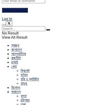
Log In
No Result
View All Result
প্রচ্ছদ
বাংলাদেশ
আন্তর্জাতিক
রাজনীতি
চাকরি
খেলা
ক্রিকেট
ফুটবল
হকি ও ব্যটমিন্টন
হাডুডু
বিনোদন
সারাদেশ
খুলনা
চট্টগ্রাম
ঢাকা