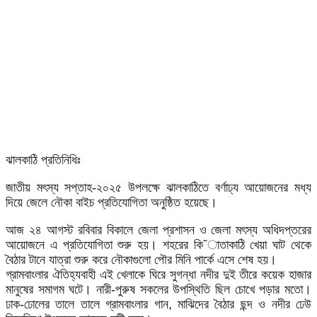
ঝালকাঠি প্রতিনিধিঃ
জাতীয় মৎস্য সপ্তাহ-২০২৫ উপলক্ষে ঝালকাঠিতে বর্ণাঢ্য আয়োজনের মধ্য
দিয়ে জেলে নৌকা বাইচ প্রতিযোগিতা অনুষ্ঠিত হয়েছে।
আজ ২৪ আগস্ট রবিবার বিকালে জেলা প্রশাসন ও জেলা মৎস্য অধিদপ্তরের
আয়োজনে এ প্রতিযোগিতা শুরু হয়। শহরের কি¯াতাকাঠি খেয়া ঘাট থেকে
বৈঠার টানে যাত্রা শুরু করে নৌকাগুলো পৌর মিনি পার্কে এসে শেষ হয়।
গ্রামবাংলার ঐতিহ্যবাহী এই খেলাকে ঘিরে সুগন্ধা নদীর দুই তীরে কয়েক হাজার
মানুষের সমাগম ঘটে। নারী-পুরুষ সকলের উপস্থিতি ছিল চোখে পড়ার মতো।
ঢাক-ঢোলের তালে তালে গ্রামবাংলার গান, মাঝিদের বৈঠার ছন্দ ও নদীর ঢেউ