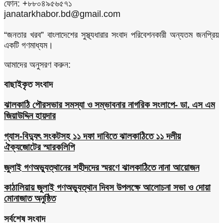
ফোন: +৮৮০৪৯৫৬৫৭১
janatarkhabor.bd@gmail.com
“জনতার খরব” বাংলাদেশের সুস্থ্যধারার সংবাদ পরিবেশনকারী অন্যতম জনপ্রিয়
একটি গণমাধ্যম।
আমাদের অনুসরণ করুন:
বাছাইকৃত সংবাদ
ঝালকাঠি পৌরসভার সমস্যা ও সম্ভাবনার নাগরিক সংলাপে- ডা. এস এম
জিয়াউদ্দিন হায়দার
গ্যাস-বিদ্যুৎ সংকটসহ ১১ দফা দাবিতে ঝালকাঠিতে ১১ দলীয়
ঐক্যজোটের স্মারকলিপি
জুলাই গণঅভ্যুত্থানের শহীদদের স্মরণে ঝালকাঠিতে নানা আয়োজন
কাঠালিয়ায় জুলাই গণঅভ্যুত্থান দিবস উপলক্ষে আলোচনা সভা ও দোয়া
মোনাজাত অনুষ্ঠিত
সর্বশেষ সংবাদ