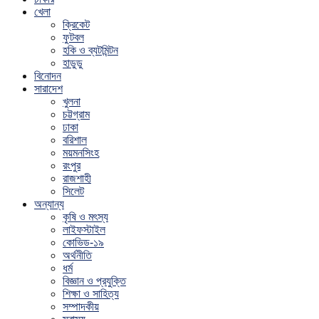
খেলা
ক্রিকেট
ফুটবল
হকি ও ব্যটমিন্টন
হাডুডু
বিনোদন
সারাদেশ
খুলনা
চট্টগ্রাম
ঢাকা
বরিশাল
ময়মনসিংহ
রংপুর
রাজশাহী
সিলেট
অন্যান্য
কৃষি ও মৎস্য
লাইফস্টাইল
কোভিড-১৯
অর্থনীতি
ধর্ম
বিজ্ঞান ও প্রযুক্তি
শিক্ষা ও সাহিত্য
সম্পাদকীয়