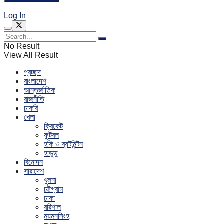
Log In
No Result
View All Result
প্রচ্ছদ
বাংলাদেশ
আন্তর্জাতিক
রাজনীতি
চাকরি
খেলা
ক্রিকেট
ফুটবল
হকি ও ব্যটমিন্টন
হাডুডু
বিনোদন
সারাদেশ
খুলনা
চট্টগ্রাম
ঢাকা
বরিশাল
ময়মনসিংহ