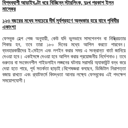
বিশ্বব্যাপী আড়াইঘণ্টা ধরে বিচ্ছিন্ন স্টারলিংক, দুঃখ প্রকাশ ইলন
মাস্কের
১২৩ বছরের মধ্যে সবচেয়ে দীর্ঘ সূর্যগ্রহণে অন্ধকার হয়ে যাবে পৃথিবীর
একাংশ!
ফেসবুক হেল্প পেজ অনুযায়ী, কেউ যদি ভুলভাবে সাসপেনশন বা নিষ্ক্রিয়তার
শিকার হন, তবে তারা ১৮০ দিনের মধ্যে আপিল করতে পারবেন।
ব্যবহারকারীদের ই-মেইলে এবং লগইন করার সময় এ সংক্রান্ত বার্তা জানিয়ে
দেওয়া হবে। একইসঙ্গে দেওয়া হবে আপিল করার প্রয়োজনীয় নির্দেশনাও। তবে
গুরুতর বা সংবেদনশীল গাইডলাইন লঙ্ঘনের ঘটনায় সরাসরি অ্যাকাউন্ট বন্ধ করে
দেয়া হতে পারে, পূর্ব সতর্কতা ছাড়াই।বিশেষজ্ঞরা বলছেন, ডিজিটাল নিরাপত্তা
বজায় রাখতে এবং প্ল্যাটফর্মে বিশুদ্ধতা আনার লক্ষ্যে ফেসবুকের এই পদক্ষেপ
সময়োপযোগী।