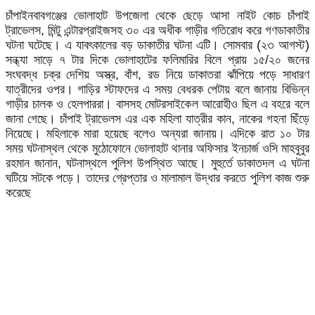
চাঁপাইনবাবগঞ্জের ভোলাহাট উপজেলা থেকে ছেড়ে আসা নাইট কোচ চাঁপাই
ট্রাভেলস, মিন্টু এন্টারপ্রাইজসহ ৩০ এর অধীক গাড়ীর গতিরোধ করে গণডাকাতীর
ঘটনা ঘটেছে। এ যাবৎকালের বড় ডাকাতীর ঘটনা এটি। সোমবার (২৩ আগস্ট)
সন্ধ্যা সাড়ে ৭ টার দিকে ভোলাহাটের ফলিমারির বিলে প্রায় ১৫/২০ জনের
সংঘবদ্ধ চক্র দেশিয় অস্ত্র, বাঁশ, রড নিয়ে ডাকাতরা ঝাঁপিয়ে পড়ে সাধারণ
যাত্রীদের ওপর। গাড়ির স্টাফদের এ সময় বেধরক পেটায় বলে জানায় বিভিন্ন
গাড়ীর চালক ও হেলপাররা। বাসসহ মোটরসাইকেল আরোহীও ছিল এ বহরে বলে
জানা গেছে। চাঁপাই ট্রাভেলস এর এক মহিলা যাত্রীর কান, নাকের গহনা ছিঁড়ে
নিয়েছে। মহিলাকে মারা হয়েছে বলেও অন্যরা জানায়। এদিকে রাত ১০ টার
সময় ঘটনাস্থল থেকে মুঠোফোনে ভোলাহাট থানার অফিসার ইনচার্জ ওসি মাহবুবুর
রহমান জানান, ঘটনাস্থলে পুলিশ উপস্থিত আছে। মুহুর্তে ডাকাতদল এ ঘটনা
ঘটিয়ে সটকে পড়ে। তাদের গ্রেপ্তার ও মালামাল উদ্ধার করতে পুলিশ কাজ শুরু
করেছে