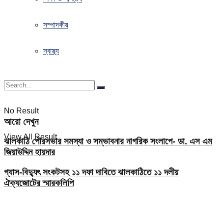
সম্পাদকীয়
স্বাস্থ্য
No Result
আরো দেখুন
View All Result
ঝালকাঠি পৌরসভার সমস্যা ও সম্ভাবনার নাগরিক সংলাপে- ডা. এস এম
জিয়াউদ্দিন হায়দার
গ্যাস-বিদ্যুৎ সংকটসহ ১১ দফা দাবিতে ঝালকাঠিতে ১১ দলীয়
ঐক্যজোটের স্মারকলিপি