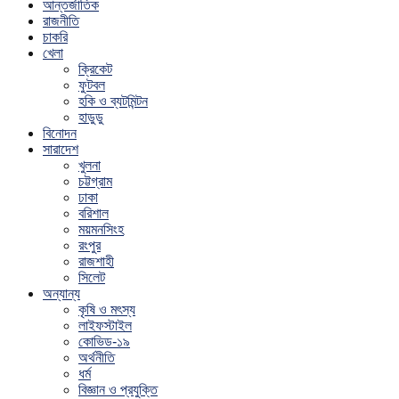
আন্তর্জাতিক
রাজনীতি
চাকরি
খেলা
ক্রিকেট
ফুটবল
হকি ও ব্যটমিন্টন
হাডুডু
বিনোদন
সারাদেশ
খুলনা
চট্টগ্রাম
ঢাকা
বরিশাল
ময়মনসিংহ
রংপুর
রাজশাহী
সিলেট
অন্যান্য
কৃষি ও মৎস্য
লাইফস্টাইল
কোভিড-১৯
অর্থনীতি
ধর্ম
বিজ্ঞান ও প্রযুক্তি