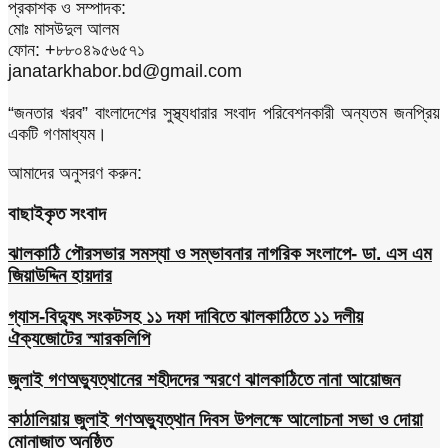
প্রকাশক ও সম্পাদক:
মোঃ মাসউদুল আলম
ফোন: +৮৮০৪৯৫৬৫৭১
janatarkhabor.bd@gmail.com
“জনতার খরব” বাংলাদেশের সুস্থ্যধারার সংবাদ পরিবেশনকারী অন্যতম জনপ্রিয়
একটি গণমাধ্যম।
আমাদের অনুসরণ করুন:
বাছাইকৃত সংবাদ
ঝালকাঠি পৌরসভার সমস্যা ও সম্ভাবনার নাগরিক সংলাপে- ডা. এস এম
জিয়াউদ্দিন হায়দার
গ্যাস-বিদ্যুৎ সংকটসহ ১১ দফা দাবিতে ঝালকাঠিতে ১১ দলীয়
ঐক্যজোটের স্মারকলিপি
জুলাই গণঅভ্যুত্থানের শহীদদের স্মরণে ঝালকাঠিতে নানা আয়োজন
কাঠালিয়ায় জুলাই গণঅভ্যুত্থান দিবস উপলক্ষে আলোচনা সভা ও দোয়া
মোনাজাত অনুষ্ঠিত