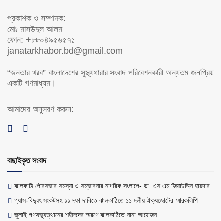
প্রকাশক ও সম্পাদক:
মোঃ মাসউদুল আলম
ফোন: +৮৮০৪৯৫৬৫৭১
janatarkhabor.bd@gmail.com
“জনতার খরব” বাংলাদেশের সুস্থ্যধারার সংবাদ পরিবেশনকারী অন্যতম জনপ্রিয়
একটি গণমাধ্যম।
আমাদের অনুসরণ করুন:
বাছাইকৃত সংবাদ
ঝালকাঠি পৌরসভার সমস্যা ও সম্ভাবনার নাগরিক সংলাপে- ডা. এস এম জিয়াউদ্দিন হায়দার
গ্যাস-বিদ্যুৎ সংকটসহ ১১ দফা দাবিতে ঝালকাঠিতে ১১ দলীয় ঐক্যজোটের স্মারকলিপি
জুলাই গণঅভ্যুত্থানের শহীদদের স্মরণে ঝালকাঠিতে নানা আয়োজন