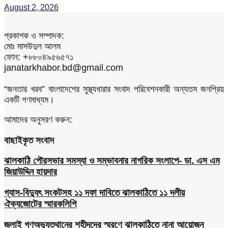
August 2, 2026
প্রকাশক ও সম্পাদক:
মোঃ মাসউদুল আলম
ফোন: +৮৮০৪৯৫৬৫৭১
janatarkhabor.bd@gmail.com
“জনতার খরব” বাংলাদেশের সুস্থ্যধারার সংবাদ পরিবেশনকারী অন্যতম জনপ্রিয়
একটি গণমাধ্যম।
আমাদের অনুসরণ করুন:
বাছাইকৃত সংবাদ
ঝালকাঠি পৌরসভার সমস্যা ও সম্ভাবনার নাগরিক সংলাপে- ডা. এস এম
জিয়াউদ্দিন হায়দার
গ্যাস-বিদ্যুৎ সংকটসহ ১১ দফা দাবিতে ঝালকাঠিতে ১১ দলীয়
ঐক্যজোটের স্মারকলিপি
জুলাই গণঅভ্যুত্থানের শহীদদের স্মরণে ঝালকাঠিতে নানা আয়োজন