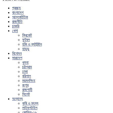
প্রচ্ছদ
বাংলাদেশ
আন্তর্জাতিক
রাজনীতি
চাকরি
খেলা
ক্রিকেট
ফুটবল
হকি ও ব্যটমিন্টন
হাডুডু
বিনোদন
সারাদেশ
খুলনা
চট্টগ্রাম
ঢাকা
বরিশাল
ময়মনসিংহ
রংপুর
রাজশাহী
সিলেট
অন্যান্য
কৃষি ও মৎস্য
লাইফস্টাইল
কোভিড-১৯