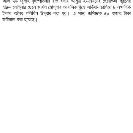
আজ ২৯ জুলাই বৃহস্পতিবার রাত ৯টায় আমুয়া ইউনিযনের ছোনাউটা গ্রামের
হারুন মোল্লার ছেলে জসিম মোল্লার আবাসিক গৃহে অভিযান চালিয়ে ৮ লক্ষাধিক
টাকার অবৈধ পলিথিন উদ্ধার করা হয়। এ সময় জসিমকে ৫০ হাজার টাকা
জরিমানা করা হয়েছে।