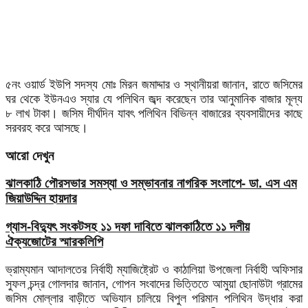
৫নং ওয়ার্ড ইউপি সদস্য মোঃ মিরন জমাদ্দার ও স্থানীয়রা জানান, রাতে জসিমের
ঘর থেকে ইউনএও স্যার যে পলিথিন জব্দ করেছেন তার আনুমানিক বাজার মূল্য
৮ লাখ টাকা। জসিম দীর্ঘদিন যাবৎ পলিথিন বিভিন্ন বাজারের ব্যবসায়ীদের কাছে
সরবরহ করে আসছে।
আরো দেখুন
ঝালকাঠি পৌরসভার সমস্যা ও সম্ভাবনার নাগরিক সংলাপে- ডা. এস এম
জিয়াউদ্দিন হায়দার
গ্যাস-বিদ্যুৎ সংকটসহ ১১ দফা দাবিতে ঝালকাঠিতে ১১ দলীয়
ঐক্যজোটের স্মারকলিপি
ভ্রাম্যমান আদালতের নির্বাহী ম্যাজিষ্ট্রেট ও কাঠালিয়া উপজেলা নির্বাহী অফিসার
সুফল চন্দ্র গোলদার জানান, গোপন সংবাদের ভিত্তিতে আমুয়া ছোনাউটা গ্রামের
জসিম মোল্লার বাড়ীতে অভিযান চালিয়ে বিপুল পরিমান পলিথিন উদ্ধার করা