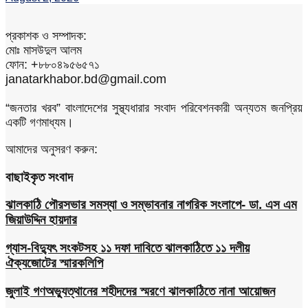
প্রকাশক ও সম্পাদক:
মোঃ মাসউদুল আলম
ফোন: +৮৮০৪৯৫৬৫৭১
janatarkhabor.bd@gmail.com
“জনতার খরব” বাংলাদেশের সুস্থ্যধারার সংবাদ পরিবেশনকারী অন্যতম জনপ্রিয়
একটি গণমাধ্যম।
আমাদের অনুসরণ করুন:
বাছাইকৃত সংবাদ
ঝালকাঠি পৌরসভার সমস্যা ও সম্ভাবনার নাগরিক সংলাপে- ডা. এস এম
জিয়াউদ্দিন হায়দার
গ্যাস-বিদ্যুৎ সংকটসহ ১১ দফা দাবিতে ঝালকাঠিতে ১১ দলীয়
ঐক্যজোটের স্মারকলিপি
জুলাই গণঅভ্যুত্থানের শহীদদের স্মরণে ঝালকাঠিতে নানা আয়োজন