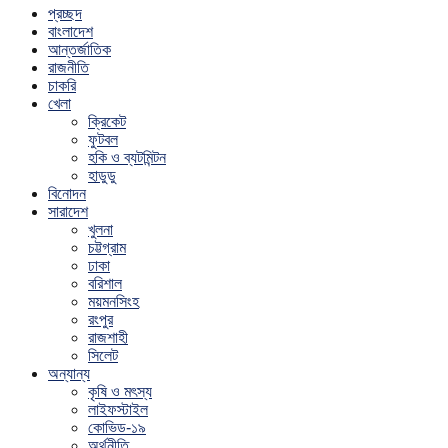
প্রচ্ছদ
বাংলাদেশ
আন্তর্জাতিক
রাজনীতি
চাকরি
খেলা
ক্রিকেট
ফুটবল
হকি ও ব্যটমিন্টন
হাডুডু
বিনোদন
সারাদেশ
খুলনা
চট্টগ্রাম
ঢাকা
বরিশাল
ময়মনসিংহ
রংপুর
রাজশাহী
সিলেট
অন্যান্য
কৃষি ও মৎস্য
লাইফস্টাইল
কোভিড-১৯
অর্থনীতি