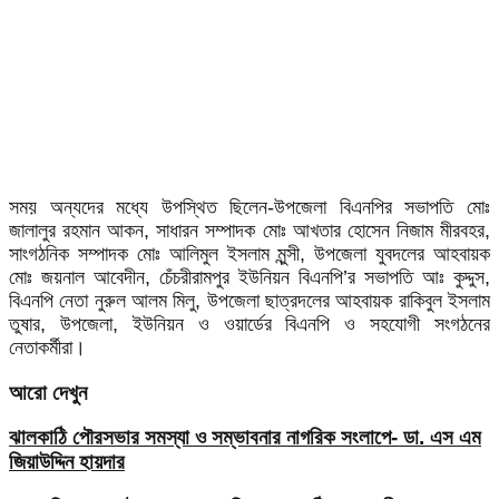
সময় অন্যদের মধ্যে উপস্থিত ছিলেন-উপজেলা বিএনপির সভাপতি মোঃ
জালালুর রহমান আকন, সাধারন সম্পাদক মোঃ আখতার হোসেন নিজাম মীরবহর,
সাংগঠনিক সম্পাদক মোঃ আলিমুল ইসলাম মুন্সী, উপজেলা যুবদলের আহবায়ক
মোঃ জয়নাল আবেদীন, চেঁচরীরামপুর ইউনিয়ন বিএনপি’র সভাপতি আঃ কুদ্দুস,
বিএনপি নেতা নুরুল আলম মিলু, উপজেলা ছাত্রদলের আহবায়ক রাকিবুল ইসলাম
তুষার, উপজেলা, ইউনিয়ন ও ওয়ার্ডের বিএনপি ও সহযোগী সংগঠনের
নেতাকর্মীরা।
আরো দেখুন
ঝালকাঠি পৌরসভার সমস্যা ও সম্ভাবনার নাগরিক সংলাপে- ডা. এস এম
জিয়াউদ্দিন হায়দার