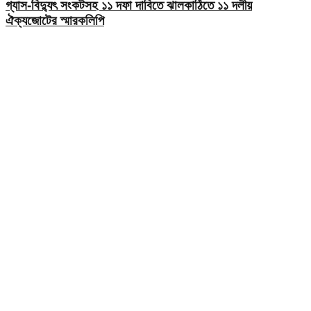
গ্যাস-বিদ্যুৎ সংকটসহ ১১ দফা দাবিতে ঝালকাঠিতে ১১ দলীয়
ঐক্যজোটের স্মারকলিপি