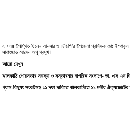
এ সময় উপস্থিত ছিলেন আনসার ও ভিডিপি’র উপজেলা প্রশিক্ষক মোঃ ইস্পাকুল কব
সাখাওয়াত হোসেন অপু প্রমূখ।
আরো দেখুন
ঝালকাঠি পৌরসভার সমস্যা ও সম্ভাবনার নাগরিক সংলাপে- ডা. এস এম জিয়
গ্যাস-বিদ্যুৎ সংকটসহ ১১ দফা দাবিতে ঝালকাঠিতে ১১ দলীয় ঐক্যজোটের 