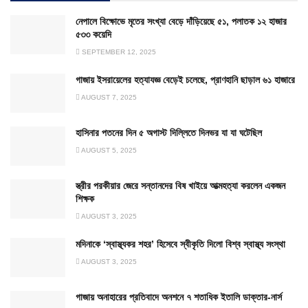
নেপালে বিক্ষোভে মৃতের সংখ্যা বেড়ে দাঁড়িয়েছে ৫১, পলাতক ১২ হাজার
৫৩৩ কয়েদি
SEPTEMBER 12, 2025
গাজায় ইসরায়েলের হত্যাযজ্ঞ বেড়েই চলেছে, প্রাণহানি ছাড়াল ৬১ হাজারে
AUGUST 7, 2025
হাসিনার পতনের দিন ৫ অগাস্ট দিল্লিতে দিনভর যা যা ঘটেছিল
AUGUST 5, 2025
স্ত্রীর পরকীয়ার জেরে সন্তানদের বিষ খাইয়ে আত্মহত্যা করলেন একজন
শিক্ষক
AUGUST 3, 2025
মদিনাকে ‘স্বাস্থ্যকর শহর’ হিসেবে স্বীকৃতি দিলো বিশ্ব স্বাস্থ্য সংস্থা
AUGUST 3, 2025
গাজায় অনাহারের প্রতিবাদে অনশনে ৭ শতাধিক ইতালি ডাক্তার-নার্স