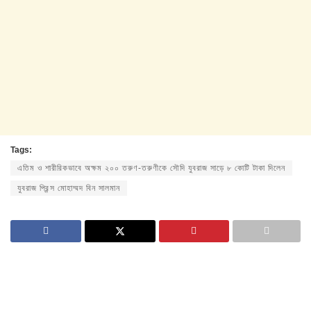
Tags:
এতিম ও শারীরিকভাবে অক্ষম ২০০ তরুণ-তরুণীকে সৌদি যুবরাজ সাড়ে ৮ কোটি টাকা দিলেন
যুবরাজ প্রিন্স মোহাম্মদ বিন সালমান