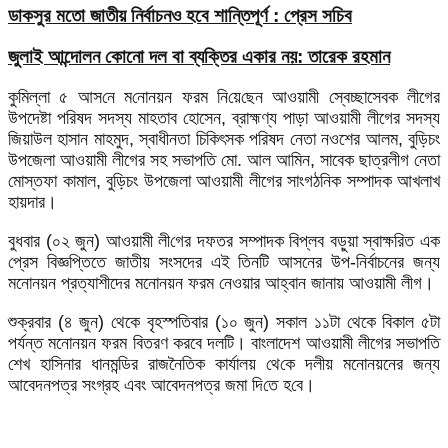
ডাকসুর মতো জাতীয় নির্বাচনও হবে শান্তিপূর্ণ : প্রেস সচিব
জুলাই আন্দোলন কোনো দল বা ব্যক্তির একার নয়: তারেক রহমান
কুমিল্লা ৫ আস‌নে ম‌নোনয়ন ফরম নি‌য়ে‌ছেন আওয়ামী স্বেচ্ছাসেবক লীগের
উপদেষ্টা পরিষদ সদস্য মাহতাব হোসেন, ব্রাহ্মণ্য পাড়া আওয়ামী লীগের সদস্য
জিয়াউল হাসান মাহমুদ, স্বাধীনতা চিকিৎসক পরিষদ নেতা নওশের আলম, বুড়িচং
উপজেলা আওয়ামী লীগের সহ সভাপতি মো. আল আমিন, সাবেক ছাত্রলীগ নেতা
মোস্তফা কামাল, বুড়িচং উপজেলা আওয়ামী লীগের সাংগঠনিক সম্পাদক আখলাখ
হায়দার।
বুধবার (০২ জুন) আওয়ামী লী‌গের দফতর সম্পাদক বিপ্লব বড়ুয়া স্বাক্ষরিত এক
প্রেস বিজ্ঞপ্তিতে জাতীয় সংসদের এই তিন‌টি আসনের উপ-নির্বাচনের জন্য
মনোনয়ন প্রত্যাশীদের মনোনয়ন ফরম নেওয়ার আহ্বান জানায় আওয়ামী লীগ।
শুক্রবার (৪ জুন) থেকে বৃহস্পতিবার (১০ জুন) সকাল ১১টা থেকে বিকাল ৫টা
পর্যন্ত মনোনয়ন ফরম বিতরণ করবে দলটি। বাংলাদেশ আওয়ামী লীগের সভাপতি
শেখ হাসিনার ধানমন্ডির রাজনৈতিক কার্যালয় থে‌কে দলীয় মনোনয়নের জন্য
আবেদনপত্র সংগ্রহ এবং আবেদনপত্র জমা দি‌তে হ‌বে।