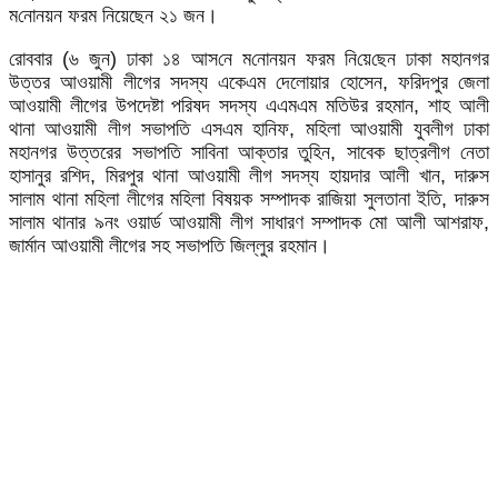
ম‌নোনয়ন ফরম নিয়েছেন ২১ জন।
রোববার (৬ জুন) ঢাকা ১৪ আস‌নে ম‌নোনয়ন ফরম নি‌য়ে‌ছেন ঢাকা মহানগর
উত্তর আওয়ামী লীগের সদস্য একেএম দেলোয়ার হোসেন, ফরিদপুর জেলা
আওয়ামী লীগের উপদেষ্টা পরিষদ সদস্য এএমএম মতিউর রহমান, শাহ আলী
থানা আওয়ামী লীগ সভাপতি এসএম হানিফ, মহিলা আওয়ামী যুবলীগ ঢাকা
মহানগর উত্তরের সভাপতি সাবিনা আক্তার তুহিন, সাবেক ছাত্রলীগ নেতা
হাসানুর রশিদ, মিরপুর থানা আওয়ামী লীগ সদস্য হায়দার আলী খান, দারুস
সালাম থানা মহিলা লীগের মহিলা বিষয়ক সম্পাদক রাজিয়া সুলতানা ইতি, দারুস
সালাম থানার ৯নং ওয়ার্ড আওয়ামী লীগ সাধারণ সম্পাদক মো আলী আশরাফ,
জার্মান আওয়ামী লীগের সহ সভাপতি জিল্লুর রহমান।