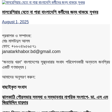
মালয়েশিয়ায় যেতে না পারা বাংলাদেশি কর্মীদের জন্য থাকছে সুখবর
August 1, 2025
প্রকাশক ও সম্পাদক:
মোঃ মাসউদুল আলম
ফোন: +৮৮০৪৯৫৬৫৭১
janatarkhabor.bd@gmail.com
“জনতার খরব” বাংলাদেশের সুস্থ্যধারার সংবাদ পরিবেশনকারী অন্যতম জনপ্রিয়
একটি গণমাধ্যম।
আমাদের অনুসরণ করুন:
বাছাইকৃত সংবাদ
ঝালকাঠি পৌরসভার সমস্যা ও সম্ভাবনার নাগরিক সংলাপে- ডা. এস এম
জিয়াউদ্দিন হায়দার