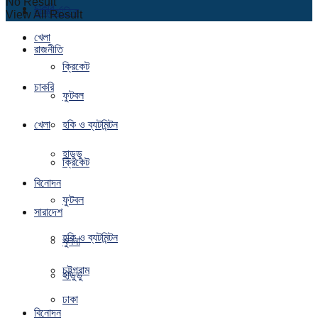
No Result
চাকরি
আন্তর্জাতিক
View All Result
খেলা
রাজনীতি
ক্রিকেট
চাকরি
ফুটবল
খেলা
হকি ও ব্যটমিন্টন
হাডুডু
ক্রিকেট
বিনোদন
ফুটবল
সারাদেশ
হকি ও ব্যটমিন্টন
খুলনা
চট্টগ্রাম
হাডুডু
ঢাকা
বিনোদন