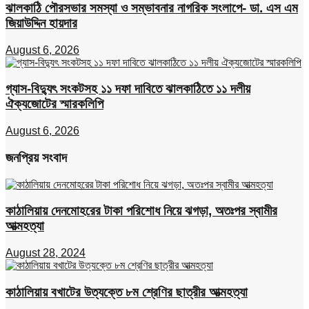
ঝালকাঠি পৌরসভার সমস্যা ও সম্ভাবনার নাগরিক সংলাপে- ডা. এস এম
জিয়াউদ্দিন হায়দার
August 6, 2026
গ্যাস-বিদ্যুৎ সংকটসহ ১১ দফা দাবিতে ঝালকাঠিতে ১১ দলীয়
ঐক্যজোটের স্মারকলিপি
August 6, 2026
জনপ্রিয় সংবাদ
কাঠালিয়ায় দেনমোহরের টাকা পরিশোধ নিয়ে ঝগড়া, অতঃপর স্বামীর
আত্মহত্যা
August 28, 2024
কাঠালিয়ায় বখাটের উত্যক্তে ৮ম শ্রেণির ছাত্রীর আত্মহত্যা