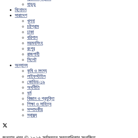
হাডুডু
বিনোদন
সারাদেশ
খুলনা
চট্টগ্রাম
ঢাকা
বরিশাল
ময়মনসিংহ
রংপুর
রাজশাহী
সিলেট
অন্যান্য
কৃষি ও মৎস্য
লাইফস্টাইল
কোভিড-১৯
অর্থনীতি
ধর্ম
বিজ্ঞান ও প্রযুক্তি
শিক্ষা ও সাহিত্য
সম্পাদকীয়
স্বাস্থ্য
জনতার খবর © ২০২৫ সর্বস্বত্ব স্বত্বাধিকার সংরক্ষিত