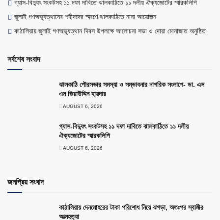
গ্যাস-বিদ্যুৎ সংকটসহ ১১ দফা দাবিতে ঝালকাঠিতে ১১ দলীয় ঐক্যজোটের স্মারকলিপি
জুলাই গণঅভ্যুত্থানের শহীদদের স্মরণে ঝালকাঠিতে নানা আয়োজন
কাঠালিয়ায় জুলাই গণঅভ্যুত্থান দিবস উপলক্ষে আলোচনা সভা ও দোয়া মোনাজাত অনুষ্ঠিত
সর্বশেষ সংবাদ
ঝালকাঠি পৌরসভার সমস্যা ও সম্ভাবনার নাগরিক সংলাপে- ডা. এস
এম জিয়াউদ্দিন হায়দার
AUGUST 6, 2026
গ্যাস-বিদ্যুৎ সংকটসহ ১১ দফা দাবিতে ঝালকাঠিতে ১১ দলীয়
ঐক্যজোটের স্মারকলিপি
AUGUST 6, 2026
জনপ্রিয় সংবাদ
কাঠালিয়ায় দেনমোহরের টাকা পরিশোধ নিয়ে ঝগড়া, অতঃপর স্বামীর
আত্মহত্যা