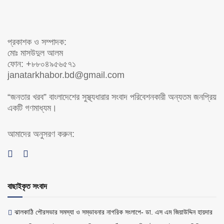
প্রকাশক ও সম্পাদক:
মোঃ মাসউদুল আলম
ফোন: +৮৮০৪৯৫৬৫৭১
janatarkhabor.bd@gmail.com
“জনতার খরব” বাংলাদেশের সুস্থ্যধারার সংবাদ পরিবেশনকারী অন্যতম জনপ্রিয়
একটি গণমাধ্যম।
আমাদের অনুসরণ করুন:
বাছাইকৃত সংবাদ
ঝালকাঠি পৌরসভার সমস্যা ও সম্ভাবনার নাগরিক সংলাপে- ডা. এস এম জিয়াউদ্দিন হায়দার