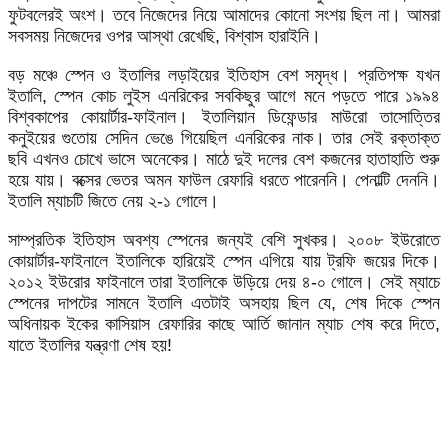
ফুটবলেরই অংশ। তবে নিজেদের নিয়ে আমাদের কোনো সংশয় ছিল না। আমরা
সবসময় নিজেদের ওপর আস্থা রেখেছি, বিশ্বাস হারাইনি।
বড় মঞ্চে স্পেন ও ইতালির লড়াইয়ের ইতিহাস বেশ সমৃদ্ধ। প্রতিপক্ষ যখন
ইতালি, স্পেন কোচ লুইস এনরিকের সবকিছুর আগে মনে পড়তে পারে ১৯৯৪
বিশ্বকাপের কোয়ার্টার-ফাইনাল। ইতালিয়ান ডিফেন্ডার মাউরো তাসোত্তির
কনুইয়ের গুতোয় সেদিন ভেঙে গিয়েছিল এনরিকের নাক। তার সেই রক্তাক্ত
ছবি এখনও চোখে ভাসে অনেকের। মাঠে দুই দলের বেশ কজনের হাতাহাতি শুরু
হয়ে যায়। বক্সের ভেতর অমন ফাউল রেফারি ধরতে পারেননি। পেনাল্টি দেননি।
ইতালি ম্যাচটি জিতে নেয় ২-১ গোলে।
সাম্প্রতিক ইতিহাস অবশ্য স্পেনের জন্যই বেশি সুখকর। ২০০৮ ইউরোতে
কোয়ার্টার-ফাইনালে ইতালিকে হারিয়েই স্পেন এগিয়ে যায় ট্রফি জয়ের দিকে।
২০১২ ইউরোর ফাইনালে তারা ইতালিকে উড়িয়ে দেয় ৪-০ গোলে। সেই ম্যাচে
স্পেনের দাপটের সামনে ইতালি এতটাই অসহায় ছিল যে, শেষ দিকে স্পেন
অধিনায়ক ইকের কাসিয়াস রেফারির কাছে আর্তি জানান ম্যাচ শেষ করে দিতে,
যাতে ইতালির যন্ত্রণা শেষ হয়!