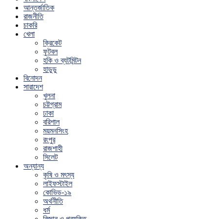
আন্তর্জাতিক
রাজনীতি
চাকরি
খেলা
ক্রিকেট
ফুটবল
হকি ও ব্যটমিন্টন
হাডুডু
বিনোদন
সারাদেশ
খুলনা
চট্টগ্রাম
ঢাকা
বরিশাল
ময়মনসিংহ
রংপুর
রাজশাহী
সিলেট
অন্যান্য
কৃষি ও মৎস্য
লাইফস্টাইল
কোভিড-১৯
অর্থনীতি
ধর্ম
বিজ্ঞান ও প্রযুক্তি