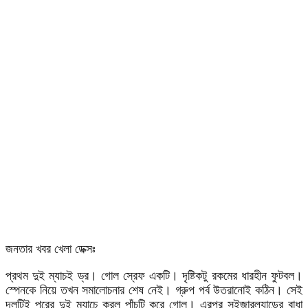
জনতার খবর খেলা ডেক্সঃ
প্রথম দুই ম্যাচই ড্র। গোল স্রেফ একটি। দৃষ্টিকটু রকমের ধারহীন ফুটবল।
স্পেনকে নিয়ে তখন সমালোচনার শেষ নেই। গ্রুপ পর্ব উতরানোই কঠিন। সেই
দলটিই পরের দুই ম্যাচে করল পাঁচটি করে গোল। এরপর সুইজারল্যান্ডের বাধা