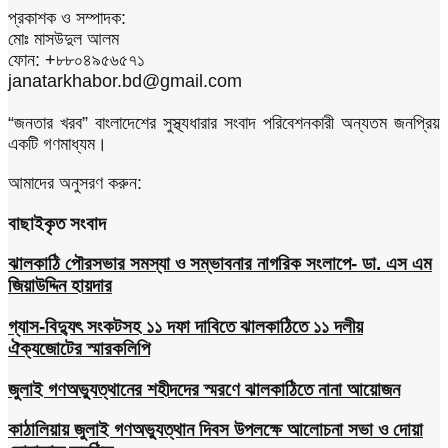
প্রকাশক ও সম্পাদক:
মোঃ মাসউদুল আলম
ফোন: +৮৮০৪৯৫৬৫৭১
janatarkhabor.bd@gmail.com
“জনতার খরব” বাংলাদেশের সুস্থ্যধারার সংবাদ পরিবেশনকারী অন্যতম জনপ্রিয়
একটি গণমাধ্যম।
আমাদের অনুসরণ করুন:
বাছাইকৃত সংবাদ
ঝালকাঠি পৌরসভার সমস্যা ও সম্ভাবনার নাগরিক সংলাপে- ডা. এস এম
জিয়াউদ্দিন হায়দার
গ্যাস-বিদ্যুৎ সংকটসহ ১১ দফা দাবিতে ঝালকাঠিতে ১১ দলীয়
ঐক্যজোটের স্মারকলিপি
জুলাই গণঅভ্যুত্থানের শহীদদের স্মরণে ঝালকাঠিতে নানা আয়োজন
কাঠালিয়ায় জুলাই গণঅভ্যুত্থান দিবস উপলক্ষে আলোচনা সভা ও দোয়া