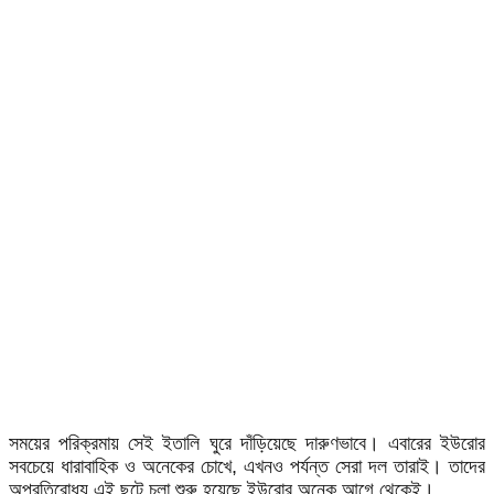
সময়ের পরিক্রমায় সেই ইতালি ঘুরে দাঁড়িয়েছে দারুণভাবে। এবারের ইউরোর
সবচেয়ে ধারাবাহিক ও অনেকের চোখে, এখনও পর্যন্ত সেরা দল তারাই। তাদের
অপ্রতিরোধ্য এই ছুটে চলা শুরু হয়েছে ইউরোর অনেক আগে থেকেই।