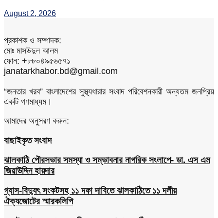
August 2, 2026
প্রকাশক ও সম্পাদক:
মোঃ মাসউদুল আলম
ফোন: +৮৮০৪৯৫৬৫৭১
janatarkhabor.bd@gmail.com
“জনতার খরব” বাংলাদেশের সুস্থ্যধারার সংবাদ পরিবেশনকারী অন্যতম জনপ্রিয়
একটি গণমাধ্যম।
আমাদের অনুসরণ করুন:
বাছাইকৃত সংবাদ
ঝালকাঠি পৌরসভার সমস্যা ও সম্ভাবনার নাগরিক সংলাপে- ডা. এস এম
জিয়াউদ্দিন হায়দার
গ্যাস-বিদ্যুৎ সংকটসহ ১১ দফা দাবিতে ঝালকাঠিতে ১১ দলীয়
ঐক্যজোটের স্মারকলিপি