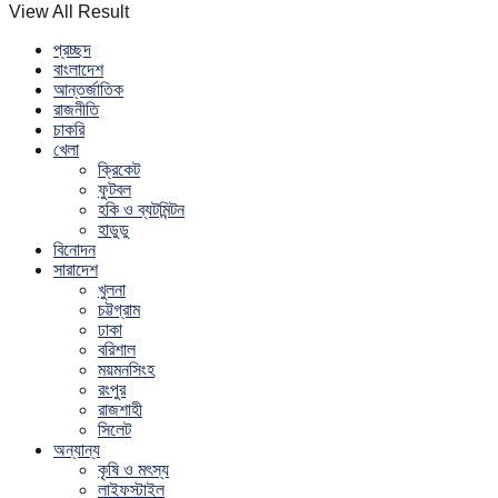
View All Result
প্রচ্ছদ
বাংলাদেশ
আন্তর্জাতিক
রাজনীতি
চাকরি
খেলা
ক্রিকেট
ফুটবল
হকি ও ব্যটমিন্টন
হাডুডু
বিনোদন
সারাদেশ
খুলনা
চট্টগ্রাম
ঢাকা
বরিশাল
ময়মনসিংহ
রংপুর
রাজশাহী
সিলেট
অন্যান্য
কৃষি ও মৎস্য
লাইফস্টাইল