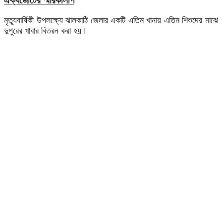
ঐক্যজোটের স্মারকলিপি
মৃত্যুবার্ষিকী উপলক্ষ্যে ঝালকাঠি জেলার একটি এতিম খানায় এতিম শিশুদের মাঝে
দুপুরের খাবার বিতরন করা হয়।