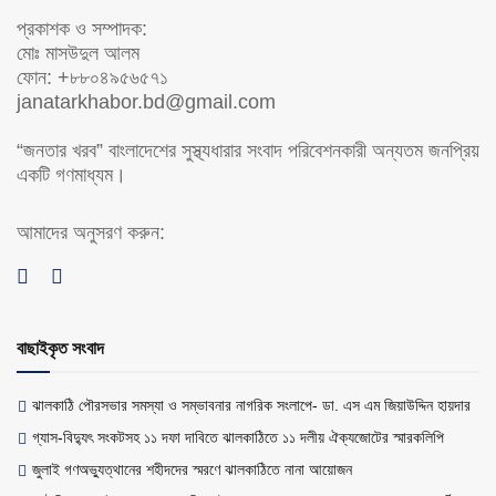
প্রকাশক ও সম্পাদক:
মোঃ মাসউদুল আলম
ফোন: +৮৮০৪৯৫৬৫৭১
janatarkhabor.bd@gmail.com
“জনতার খরব” বাংলাদেশের সুস্থ্যধারার সংবাদ পরিবেশনকারী অন্যতম জনপ্রিয়
একটি গণমাধ্যম।
আমাদের অনুসরণ করুন:
বাছাইকৃত সংবাদ
ঝালকাঠি পৌরসভার সমস্যা ও সম্ভাবনার নাগরিক সংলাপে- ডা. এস এম জিয়াউদ্দিন হায়দার
গ্যাস-বিদ্যুৎ সংকটসহ ১১ দফা দাবিতে ঝালকাঠিতে ১১ দলীয় ঐক্যজোটের স্মারকলিপি
জুলাই গণঅভ্যুত্থানের শহীদদের স্মরণে ঝালকাঠিতে নানা আয়োজন