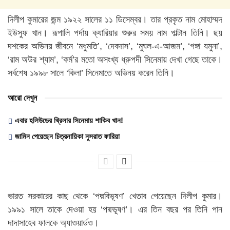
দিলীপ কুমারের জন্ম ১৯২২ সালের ১১ ডিসেম্বর। তার প্রকৃত নাম মোহাম্মদ
ইউসুফ খান। রূপালি পর্দায় ক্যারিয়ার শুরুর সময় নাম পাল্টান তিনি। ছয়
দশকের অভিনয় জীবনে ‘মধুমতি’, ‘দেবদাস’, ‘মুঘল-এ-আজম’, ‘গঙ্গা যমুনা’,
‘রাম অউর শ্যাম’, ‘কর্ম’র মতো অসংখ্য ধ্রুপদী সিনেমায় দেখা গেছে তাকে।
সর্বশেষ ১৯৯৮ সালে ‘কিলা’ সিনেমাতে অভিনয় করেন তিনি।
আরো দেখুন
এবার হলিউডের থ্রিলার সিনেমায় শাকিব খান!
জামিন পেয়েছেন চিত্রনায়িকা নুসরাত ফারিয়া
ভারত সরকারের কাছ থেকে ‘পদ্মবিভূষণ’ খেতাব পেয়েছেন দিলীপ কুমার।
১৯৯১ সালে তাকে দেওয়া হয় ‘পদ্মভূষণ’। এর তিন বছর পর তিনি পান
দাদাসাহেব ফালকে অ্যাওয়ার্ডও।