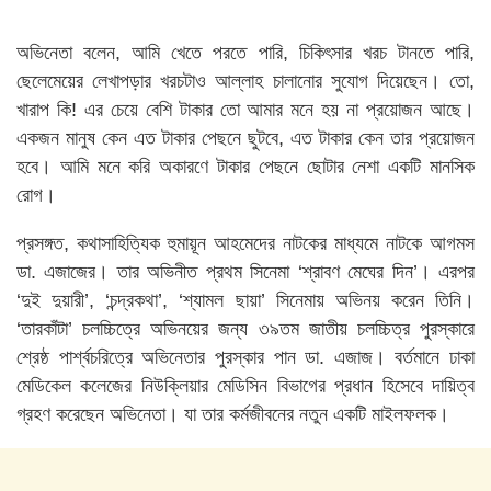
অভিনেতা বলেন, আমি খেতে পরতে পারি, চিকিৎসার খরচ টানতে পারি,
ছেলেমেয়ের লেখাপড়ার খরচটাও আল্লাহ চালানোর সুযোগ দিয়েছেন। তো,
খারাপ কি! এর চেয়ে বেশি টাকার তো আমার মনে হয় না প্রয়োজন আছে।
একজন মানুষ কেন এত টাকার পেছনে ছুটবে, এত টাকার কেন তার প্রয়োজন
হবে। আমি মনে করি অকারণে টাকার পেছনে ছোটার নেশা একটি মানসিক
রোগ।
প্রসঙ্গত, কথাসাহিত্যিক হুমায়ূন আহমেদের নাটকের মাধ্যমে নাটকে আগমস
ডা. এজাজের। তার অভিনীত প্রথম সিনেমা ‘শ্রাবণ মেঘের দিন’। এরপর
‘দুই দুয়ারী’, ‘চন্দ্রকথা’, ‘শ্যামল ছায়া’ সিনেমায় অভিনয় করেন তিনি।
‘তারকাঁটা’ চলচ্চিত্রে অভিনয়ের জন্য ৩৯তম জাতীয় চলচ্চিত্র পুরস্কারে
শ্রেষ্ঠ পার্শ্বচরিত্রে অভিনেতার পুরস্কার পান ডা. এজাজ। বর্তমানে ঢাকা
মেডিকেল কলেজের নিউক্লিয়ার মেডিসিন বিভাগের প্রধান হিসেবে দায়িত্ব
গ্রহণ করেছেন অভিনেতা। যা তার কর্মজীবনের নতুন একটি মাইলফলক।