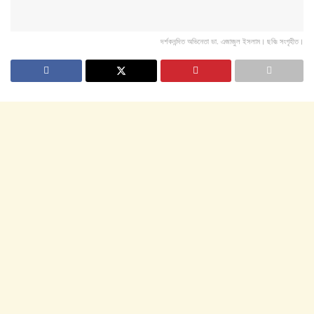
দর্শকনন্দিত অভিনেতা ডা. এজাজুল ইসলাম। ছবিঃ সংগৃহীত।