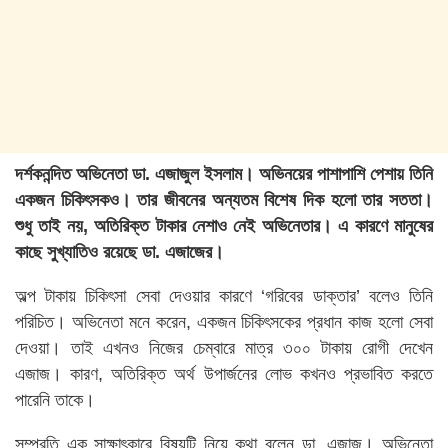
দর্শকনন্দিত অভিনেতা ডা. এজাজুল ইসলাম। অভিনয়ের পাশাপাশি পেশায় তিনি
একজন চিকিৎসকও। তার জীবনের অন্যতম বিশেষ দিক হলো তার সততা।
শুধু তাই নয়, অতিরিক্ত টাকার নেশাও নেই অভিনেতার। এ কারণে মানুষের
কাছে সুখ্যাতিও রয়েছে ডা. এজাজের।
অল্প টাকায় চিকিৎসা সেবা দেওয়ার কারণে ‘গরিবের ডাক্তার’ বলেও তিনি
পরিচিত। অভিনেতা মনে করেন, একজন চিকিৎসকের প্রধান কাজ হলো সেবা
দেওয়া। তাই এখনও নিজের চেম্বারে মাত্র ৩০০ টাকায় রোগী দেখেন
এজাজ। কারণ, অতিরিক্ত অর্থ উপার্জনের লোভ কখনও প্রভাবিত করতে
পারেনি তাকে।
সম্প্রতি এক সাক্ষাৎকারে বিষয়টি নিয়ে কথা বলেন ডা. এজাজ। অভিনেতা