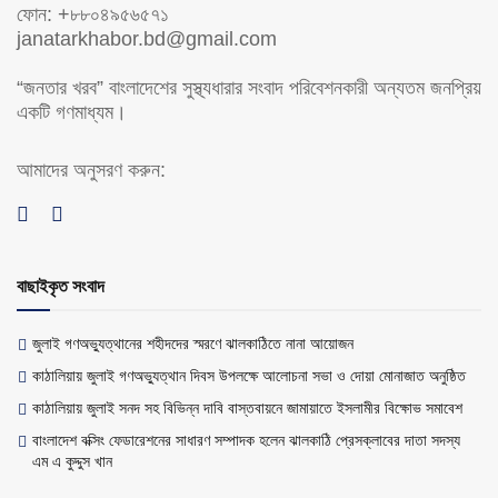
ফোন: +৮৮০৪৯৫৬৫৭১
janatarkhabor.bd@gmail.com
“জনতার খরব” বাংলাদেশের সুস্থ্যধারার সংবাদ পরিবেশনকারী অন্যতম জনপ্রিয়
একটি গণমাধ্যম।
আমাদের অনুসরণ করুন:
বাছাইকৃত সংবাদ
জুলাই গণঅভ্যুত্থানের শহীদদের স্মরণে ঝালকাঠিতে নানা আয়োজন
কাঠালিয়ায় জুলাই গণঅভ্যুত্থান দিবস উপলক্ষে আলোচনা সভা ও দোয়া মোনাজাত অনুষ্ঠিত
কাঠালিয়ায় জুলাই সনদ সহ বিভিন্ন দাবি বাস্তবায়নে জামায়াতে ইসলামীর বিক্ষোভ সমাবেশ
বাংলাদেশ বক্সিং ফেডারেশনের সাধারণ সম্পাদক হলেন ঝালকাঠি প্রেসক্লাবের দাতা সদস্য
এম এ কুদ্দুস খান