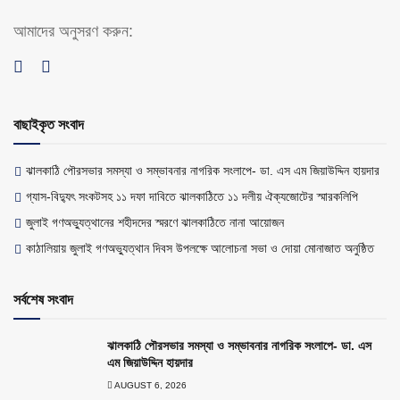
আমাদের অনুসরণ করুন:
বাছাইকৃত সংবাদ
ঝালকাঠি পৌরসভার সমস্যা ও সম্ভাবনার নাগরিক সংলাপে- ডা. এস এম জিয়াউদ্দিন হায়দার
গ্যাস-বিদ্যুৎ সংকটসহ ১১ দফা দাবিতে ঝালকাঠিতে ১১ দলীয় ঐক্যজোটের স্মারকলিপি
জুলাই গণঅভ্যুত্থানের শহীদদের স্মরণে ঝালকাঠিতে নানা আয়োজন
কাঠালিয়ায় জুলাই গণঅভ্যুত্থান দিবস উপলক্ষে আলোচনা সভা ও দোয়া মোনাজাত অনুষ্ঠিত
সর্বশেষ সংবাদ
ঝালকাঠি পৌরসভার সমস্যা ও সম্ভাবনার নাগরিক সংলাপে- ডা. এস
এম জিয়াউদ্দিন হায়দার
AUGUST 6, 2026