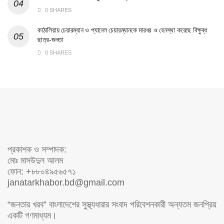
0 SHARES
কাঠালিয়ায় চেয়ারম্যান ও প্যানেল চেয়ারম্যানকে মারধর ও হেনস্থা করেছে বিক্ষুব্ধ
ছাত্র-জনতা
0 SHARES
প্রকাশক ও সম্পাদক:
মোঃ মাসউদুল আলম
ফোন: +৮৮০৪৯৫৬৫৭১
janatarkhabor.bd@gmail.com
“জনতার খরব” বাংলাদেশের সুস্থ্যধারার সংবাদ পরিবেশনকারী অন্যতম জনপ্রিয়
একটি গণমাধ্যম।