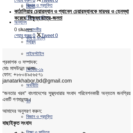
শেয়ার করুন
0
Tweet
0
বিজ্ঞান ও প্রযুক্তি
সিলেট
কাঠালিয়ায় চেয়ারম্যান ও প্যানেল চেয়ারম্যানকে মারধর ও হেনস্থা
শিক্ষা ও সাহিত্য
করেছে বিক্ষুব্ধ ছাত্র-জনতা
অন্যান্য
0 shares
সম্পাদকীয়
শেয়ার করুন
0
Tweet
0
কৃষি ও মৎস্য
স্বাস্থ্য
লাইফস্টাইল
প্রকাশক ও সম্পাদক:
মোঃ মাসউদুল আলম
কোভিড-১৯
ফোন: +৮৮০৪৯৫৬৫৭১
janatarkhabor.bd@gmail.com
অর্থনীতি
“জনতার খরব” বাংলাদেশের সুস্থ্যধারার সংবাদ পরিবেশনকারী অন্যতম জনপ্রিয়
একটি গণমাধ্যম।
ধর্ম
আমাদের অনুসরণ করুন:
বিজ্ঞান ও প্রযুক্তি
বাছাইকৃত সংবাদ
শিক্ষা ও সাহিত্য