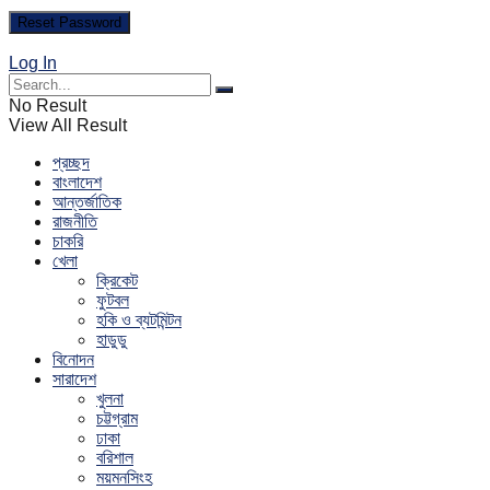
Log In
No Result
View All Result
প্রচ্ছদ
বাংলাদেশ
আন্তর্জাতিক
রাজনীতি
চাকরি
খেলা
ক্রিকেট
ফুটবল
হকি ও ব্যটমিন্টন
হাডুডু
বিনোদন
সারাদেশ
খুলনা
চট্টগ্রাম
ঢাকা
বরিশাল
ময়মনসিংহ