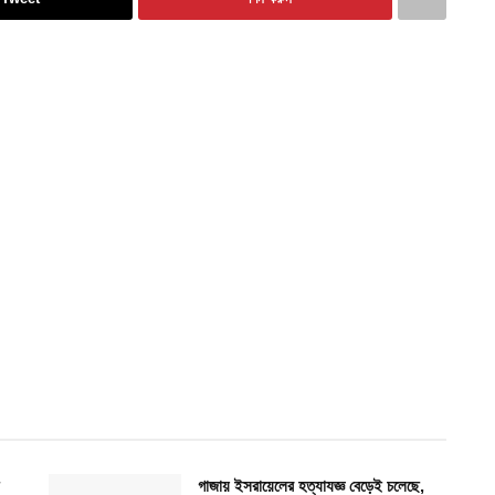
গাজায় ইসরায়েলের হত্যাযজ্ঞ বেড়েই চলেছে,