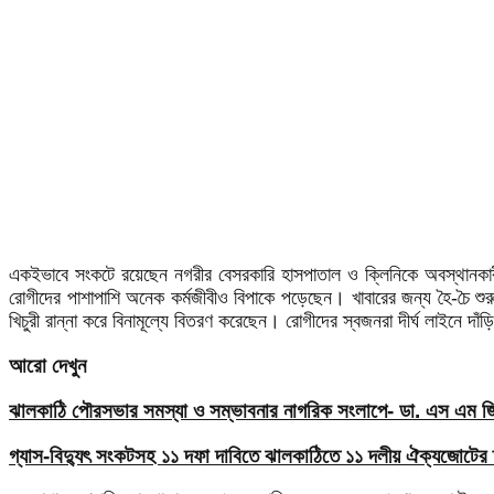
একইভাবে সংকটে রয়েছেন নগরীর বেসরকারি হাসপাতাল ও ক্লিনিকে অবস্থানকা
রোগীদের পাশাপাশি অনেক কর্মজীবীও বিপাকে পড়েছেন। খাবারের জন্য হৈ-চৈ শু
খিচুরী রান্না করে বিনামূল্যে বিতরণ করেছেন। রোগীদের স্বজনরা দীর্ঘ লাইনে দা
আরো দেখুন
ঝালকাঠি পৌরসভার সমস্যা ও সম্ভাবনার নাগরিক সংলাপে- ডা. এস এম জিয়
গ্যাস-বিদ্যুৎ সংকটসহ ১১ দফা দাবিতে ঝালকাঠিতে ১১ দলীয় ঐক্যজোটের 