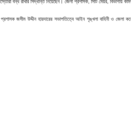
েস্তোরা বন্ধ রাখার সিদ্ধান্ত নিয়েছেন। জেলা প্রশাসক, সিটি মেয়র, বিভাগীয় ক
 প্রশাসক জসীম উদ্দীন হায়দারের সভাপতিত্বে আইন শৃঙ্খলা বাহিনী ও জেলা 