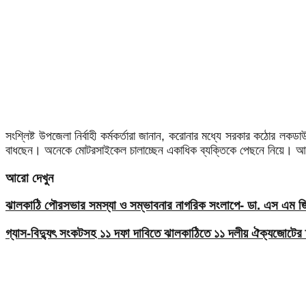
সংশ্লিষ্ট উপজেলা নির্বাহী কর্মকর্তারা জানান, করোনার মধ্যে সরকার কঠোর
বাধছেন। অনেকে মোটরসাইকেল চালাচ্ছেন একাধিক ব্যক্তিকে পেছনে নিয়ে। আব
আরো দেখুন
ঝালকাঠি পৌরসভার সমস্যা ও সম্ভাবনার নাগরিক সংলাপে- ডা. এস এম জিয়
গ্যাস-বিদ্যুৎ সংকটসহ ১১ দফা দাবিতে ঝালকাঠিতে ১১ দলীয় ঐক্যজোটের 