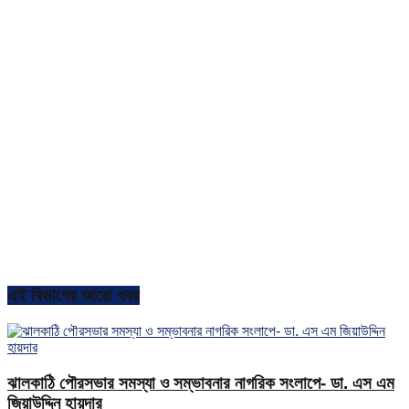
এই বিভাগের আরো খবর
ঝালকাঠি পৌরসভার সমস্যা ও সম্ভাবনার নাগরিক সংলাপে- ডা. এস এম
জিয়াউদ্দিন হায়দার