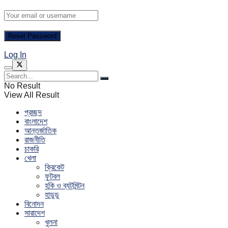
Log In
No Result
View All Result
প্রচ্ছদ
বাংলাদেশ
আন্তর্জাতিক
রাজনীতি
চাকরি
খেলা
ক্রিকেট
ফুটবল
হকি ও ব্যটমিন্টন
হাডুডু
বিনোদন
সারাদেশ
খুলনা