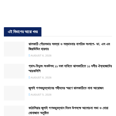
এই বিভাগের আরো খবর
ঝালকাঠি পৌরসভার সমস্যা ও সম্ভাবনার নাগরিক সংলাপে- ডা. এস এম
জিয়াউদ্দিন হায়দার
AUGUST 6, 2026
গ্যাস-বিদ্যুৎ সংকটসহ ১১ দফা দাবিতে ঝালকাঠিতে ১১ দলীয় ঐক্যজোটের
স্মারকলিপি
AUGUST 6, 2026
জুলাই গণঅভ্যুত্থানের শহীদদের স্মরণে ঝালকাঠিতে নানা আয়োজন
AUGUST 5, 2026
কাঠালিয়ায় জুলাই গণঅভ্যুত্থান দিবস উপলক্ষে আলোচনা সভা ও দোয়া
মোনাজাত অনুষ্ঠিত