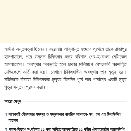
মর্জিনা অন্তসত্বা ছিলেন। করোনায় আক্রান্ত হওয়ার প্রথমে তাকে রাজাপুর
হাসপাতালে, পরে উন্নত চিকিৎসার জন্য বরিশাল শের-ই-বাংলা মেডিকেল
হাসপাতালে। অবস্থার অবন্নতি হলে ঢাকার মালিমাগে বেসরকারি প্রশান্তি
মেডিকেলে ভর্তি করা হয়। সেখানে চিকিৎসাধীন অবস্থায় তার মৃত্যু হয়।
মর্জিনাকে বাঁচাতে চিকিৎসকরা মৃত্যুর তিনদিন পূর্বে তার গর্ভোস্থ একটি মৃত্যু
পুত্র সন্তান প্রসব করান।
আরো দেখুন
ঝালকাঠি পৌরসভার সমস্যা ও সম্ভাবনার নাগরিক সংলাপে- ডা. এস এম জিয়াউদ্দিন
হায়দার
গ্যাস-বিদ্যুৎ সংকটসহ ১১ দফা দাবিতে ঝালকাঠিতে ১১ দলীয় ঐক্যজোটের স্মারকলিপি